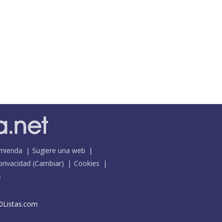
mienda
Sugiere una web
 privacidad
(
Cambiar
)
Cookies
S
0Listas.com