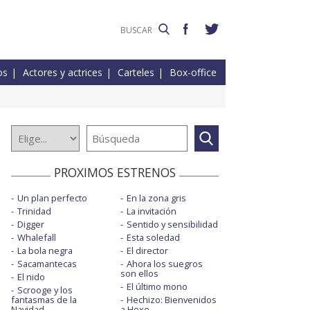
os
Actores y actrices
Carteles
Box-office
PROXIMOS ESTRENOS
Un plan perfecto
En la zona gris
Trinidad
La invitación
Digger
Sentido y sensibilidad
Whalefall
Esta soledad
La bola negra
El director
Sacamantecas
Ahora los suegros
son ellos
El nido
El último mono
Scrooge y los
fantasmas de la
Hechizo: Bienvenidos
Navidad
a Hexe