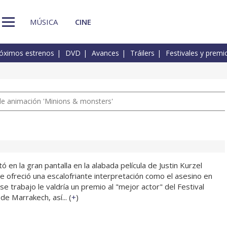
MÚSICA
CINE
óximos estrenos
DVD
Avances
Tráilers
Festivales y premi
a de animación 'Minions & monsters'
ó en la gran pantalla en la alabada película de Justin Kurzel
e ofreció una escalofriante interpretación como el asesino en
Ese trabajo le valdría un premio al "mejor actor" del Festival
de Marrakech, así... (
+
)