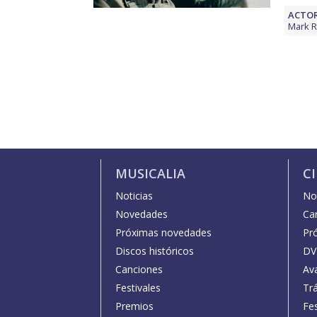
ACTOR
Mark R
MUSICALIA
C
Noticias
Not
Novedades
Car
Próximas novedades
Pr
Discos históricos
DV
Canciones
Av
Festivales
Trá
Premios
Fe