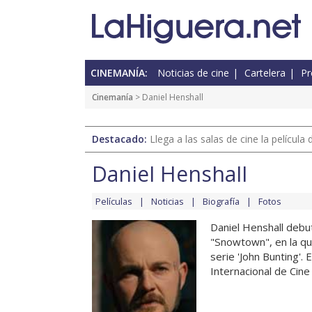
CINEMANÍA:
Noticias de cine
Cartelera
Pr
Cinemanía
> Daniel Henshall
Destacado:
Llega a las salas de cine la películ
Daniel Henshall
Películas
Noticias
Biografía
Fotos
Daniel Henshall debut
"Snowtown", en la qu
serie 'John Bunting'. 
Internacional de Cine 