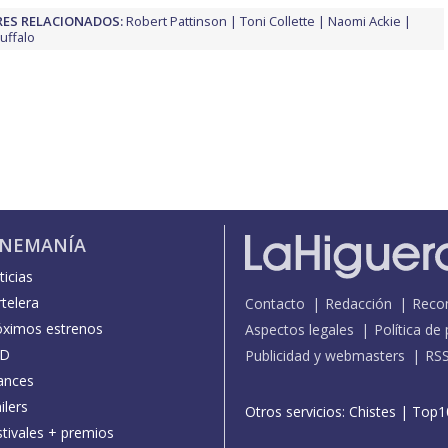
ES RELACIONADOS:
Robert Pattinson
Toni Collette
Naomi Ackie
uffalo
INEMANÍA
icias
telera
Contacto
Redacción
Reco
óximos estrenos
Aspectos legales
Política de
D
Publicidad y webmasters
RS
ances
ilers
Otros servicios:
Chistes
|
Top1
stivales + premios