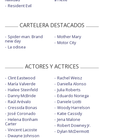
Resident Evil
CARTELERA DESTACADOS
Spider-man: Brand
Mother Mary
new day
Motor City
La odisea
ACTORES Y ACTRICES
Clint Eastwood
Rachel Weisz
María Valverde
Daniella Alonso
Hailee Steinfeld
Julia Roberts
Danny McBride
Eduardo Noriega
Raúl Arévalo
Daniele Liotti
Cressida Bonas
Woody Harrelson
José Coronado
Katie Cassidy
Helena Bonham
Jena Malone
Carter
Robert Downey Jr.
Vincent Lacoste
Dylan McDermott
Dwayne Johnson