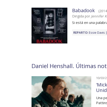
Babadook
(2014)
Dirigida por
Jennifer 
Si está en una palabr
REPARTO
:
Essie Davis
Daniel Henshall. Últimas not
10/03/
'Mic
Unid
Una pe
Pattin