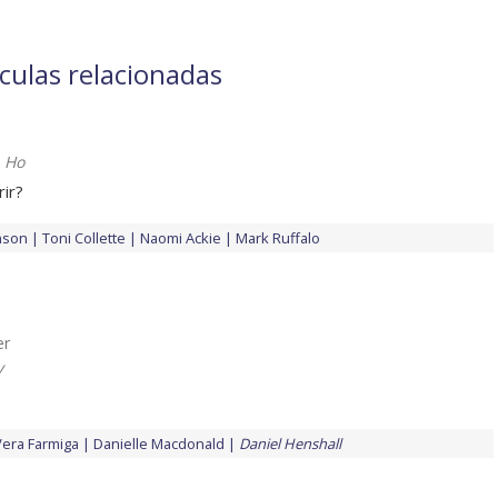
ículas relacionadas
)
 Ho
rir?
nson
Toni Collette
Naomi Ackie
Mark Ruffalo
er
v
Vera Farmiga
Danielle Macdonald
Daniel Henshall