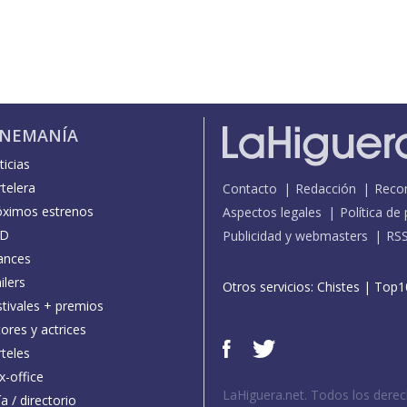
INEMANÍA
icias
telera
Contacto
Redacción
Reco
óximos estrenos
Aspectos legales
Política de
D
Publicidad y webmasters
RS
ances
ilers
Otros servicios:
Chistes
|
Top1
stivales + premios
ores y actrices
teles
x-office
LaHiguera.net. Todos los dere
a / directorio