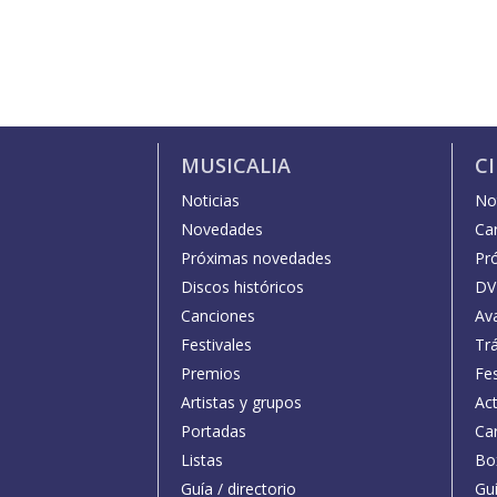
MUSICALIA
C
Noticias
Not
Novedades
Car
Próximas novedades
Pr
Discos históricos
DV
Canciones
Av
Festivales
Trá
Premios
Fe
Artistas y grupos
Act
Portadas
Car
Listas
Bo
Guía / directorio
Guí