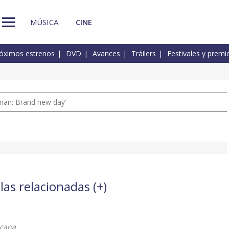
MÚSICA
CINE
óximos estrenos
DVD
Avances
Tráilers
Festivales y premi
man: Brand new day'
las relacionadas (
+
)
acana