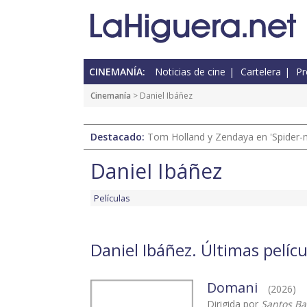
CINEMANÍA:
Noticias de cine
Cartelera
Pr
Cinemanía
> Daniel Ibáñez
Destacado:
Tom Holland y Zendaya en 'Spider-
Daniel Ibáñez
Películas
Daniel Ibáñez. Últimas pelícu
Domani
(2026)
Dirigida por
Santos B