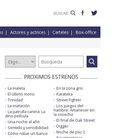
os
Actores y actrices
Carteles
Box-office
PROXIMOS ESTRENOS
La maleta
En la zona gris
El último mono
Karateka
Trinidad
Street Fighter
La invitación
Los juegos del
hambre: Amanecer en
La patrulla canina: La
la cosecha
dino película
El final de Oak Street
Una noche al año
Digger
Sentido y sensibilidad
Noche de paz 2
Cómo robar un banco
Sacamantecas