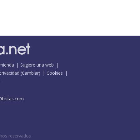
mienda
Sugiere una web
 privacidad
(
Cambiar
)
Cookies
S
0Listas.com
chos reservados