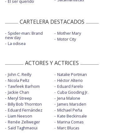
El ser querido
CARTELERA DESTACADOS
Spider-man: Brand
Mother Mary
new day
Motor City
La odisea
ACTORES Y ACTRICES
John C. Reilly
Natalie Portman
Nicola Peltz
Héctor Alterio
Tawfeek Barhom
Eduard Farelo
Jackie Chan
Cuba Gooding Jr.
Meryl Streep
Jena Malone
Billy Bob Thornton
James Marsden
Eduard Fernández
Michael Peña
Liam Neeson
Kate Beckinsale
Renée Zellweger
Marina Comas
Saïd Taghmaoui
Marc Blucas