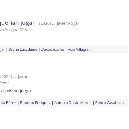
querían jugar
(2026) .... Javier Poga
z de Lope Díaz
jar
Bruna Lucadamo
Daniel Ibáñez
Aixa Villagrán
(2026) .... Jaime
icent
 al mismo juego
rcía Pérez
Roberto Enríquez
Antonio Durán Morris
Pedro Casablanc