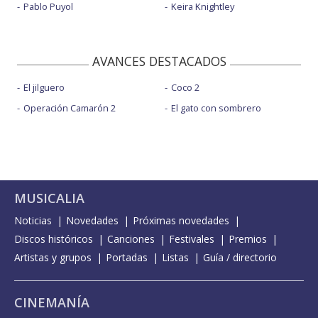
Pablo Puyol
Keira Knightley
AVANCES DESTACADOS
El jilguero
Coco 2
Operación Camarón 2
El gato con sombrero
MUSICALIA
Noticias
Novedades
Próximas novedades
Discos históricos
Canciones
Festivales
Premios
Artistas y grupos
Portadas
Listas
Guía / directorio
CINEMANÍA