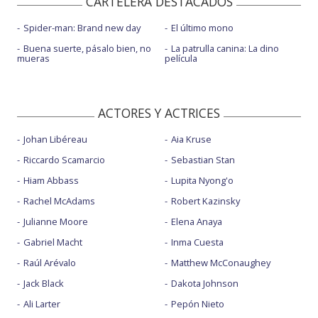
CARTELERA DESTACADOS
Spider-man: Brand new day
El último mono
Buena suerte, pásalo bien, no
La patrulla canina: La dino
mueras
película
ACTORES Y ACTRICES
Johan Libéreau
Aia Kruse
Riccardo Scamarcio
Sebastian Stan
Hiam Abbass
Lupita Nyong'o
Rachel McAdams
Robert Kazinsky
Julianne Moore
Elena Anaya
Gabriel Macht
Inma Cuesta
Raúl Arévalo
Matthew McConaughey
Jack Black
Dakota Johnson
Ali Larter
Pepón Nieto