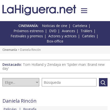
CINEMANÍA:
Noticias de cine
Cartelera
Próximos estrenos
DVD
Avances
Tráilers
Festivales y premios
Actores y actrices
Carteles
Box-office
Cinemanía
> Daniela Rincón
Destacado:
Tom Holland y Zendaya en 'Spider-man: Brand new
day'
Daniela Rincón
Películas
Biografía