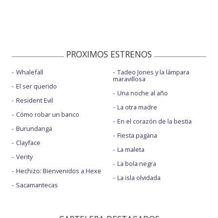
PROXIMOS ESTRENOS
Whalefall
Tadeo Jones y la lámpara
maravillosa
El ser querido
Una noche al año
Resident Evil
La otra madre
Cómo robar un banco
En el corazón de la bestia
Burundanga
Fiesta pagäna
Clayface
La maleta
Verity
La bola negra
Hechizo: Bienvenidos a Hexe
La isla olvidada
Sacamantecas