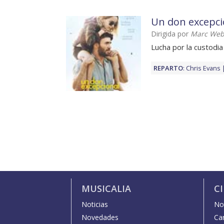
Un don excepci
Dirigida por
Marc We
Lucha por la custodia
REPARTO
:
Chris Evans
MUSICALIA
C
Noticias
Not
Novedades
Car