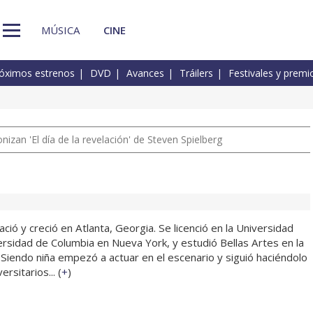
MÚSICA
CINE
óximos estrenos
DVD
Avances
Tráilers
Festivales y premi
izan 'El día de la revelación' de Steven Spielberg
ció y creció en Atlanta, Georgia. Se licenció en la Universidad
ersidad de Columbia en Nueva York, y estudió Bellas Artes en la
 Siendo niña empezó a actuar en el escenario y siguió haciéndolo
rsitarios... (
+
)