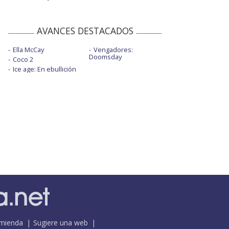
AVANCES DESTACADOS
Ella McCay
Vengadores:
Doomsday
Coco 2
Ice age: En ebullición
mienda
Sugiere una web