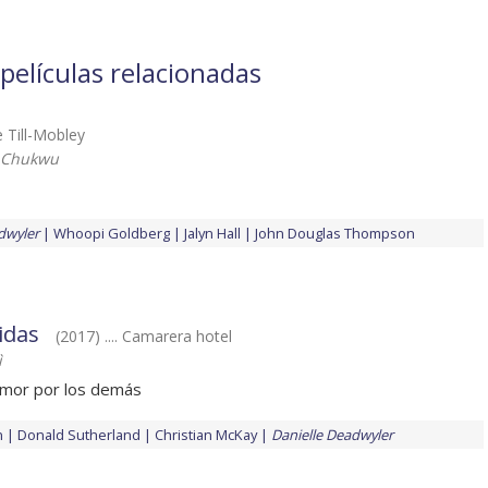
películas relacionadas
e Till-Mobley
 Chukwu
dwyler
Whoopi Goldberg
Jalyn Hall
John Douglas Thompson
vidas
(2017) .... Camarera hotel
ì
 amor por los demás
n
Donald Sutherland
Christian McKay
Danielle Deadwyler