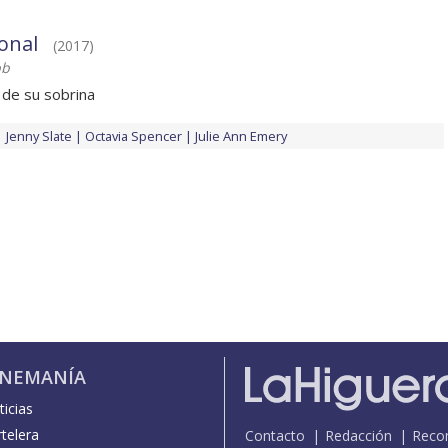
onal
(2017)
bb
 de su sobrina
Jenny Slate
Octavia Spencer
Julie Ann Emery
INEMANÍA
icias
telera
Contacto
Redacción
Reco