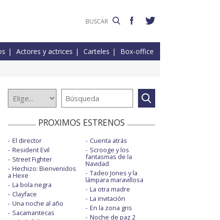
os
Actores y actrices
Carteles
Box-office
PROXIMOS ESTRENOS
El director
Cuenta atrás
Resident Evil
Scrooge y los
fantasmas de la
Street Fighter
Navidad
Hechizo: Bienvenidos
Tadeo Jones y la
a Hexe
lámpara maravillosa
La bola negra
La otra madre
Clayface
La invitación
Una noche al año
En la zona gris
Sacamantecas
Noche de paz 2