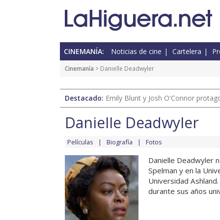
CINEMANÍA:
Noticias de cine
Cartelera
Pr
Cinemanía
> Danielle Deadwyler
Destacado:
Emily Blunt y Josh O'Connor protagon
Danielle Deadwyler
Películas
Biografía
Fotos
Danielle Deadwyler na
Spelman y en la Univ
Universidad Ashland.
durante sus años unive