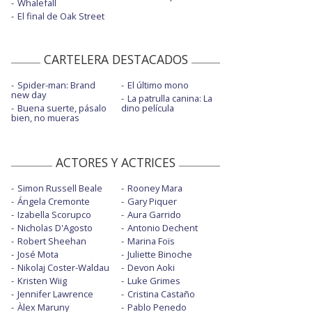
Whalefall
El final de Oak Street
CARTELERA DESTACADOS
Spider-man: Brand
El último mono
new day
La patrulla canina: La
Buena suerte, pásalo
dino película
bien, no mueras
ACTORES Y ACTRICES
Simon Russell Beale
Rooney Mara
Ángela Cremonte
Gary Piquer
Izabella Scorupco
Aura Garrido
Nicholas D'Agosto
Antonio Dechent
Robert Sheehan
Marina Foïs
José Mota
Juliette Binoche
Nikolaj Coster-Waldau
Devon Aoki
Kristen Wiig
Luke Grimes
Jennifer Lawrence
Cristina Castaño
Àlex Maruny
Pablo Penedo