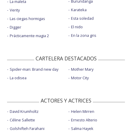
Burundanga
La maleta
Karateka
Verity
Esta soledad
Las ciegas hormigas
El nido
Digger
En la zona gris
Prácticamente magia 2
CARTELERA DESTACADOS
Spider-man: Brand new day
Mother Mary
La odisea
Motor City
ACTORES Y ACTRICES
David Krumholtz
Helen Mirren
Céline Sallette
Ernesto Alterio
Golshifteh Farahani
Salma Hayek