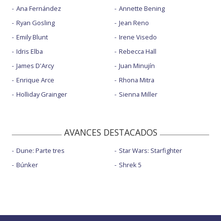
Ana Fernández
Annette Bening
Ryan Gosling
Jean Reno
Emily Blunt
Irene Visedo
Idris Elba
Rebecca Hall
James D'Arcy
Juan Minujín
Enrique Arce
Rhona Mitra
Holliday Grainger
Sienna Miller
AVANCES DESTACADOS
Dune: Parte tres
Star Wars: Starfighter
Búnker
Shrek 5