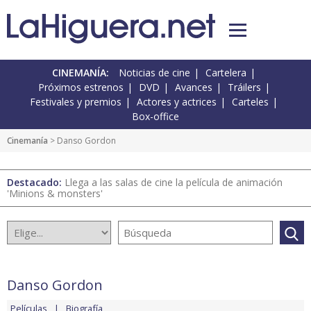
CINEMANÍA:
Noticias de cine
Cartelera
Próximos estrenos
DVD
Avances
Tráilers
Festivales y premios
Actores y actrices
Carteles
Box-office
Cinemanía
> Danso Gordon
Destacado:
Llega a las salas de cine la película de animación
'Minions & monsters'
Danso Gordon
Películas
Biografía