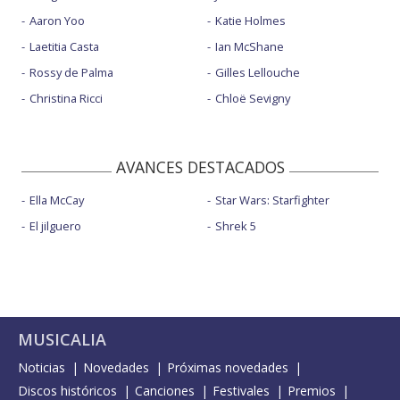
Aaron Yoo
Katie Holmes
Laetitia Casta
Ian McShane
Rossy de Palma
Gilles Lellouche
Christina Ricci
Chloë Sevigny
AVANCES DESTACADOS
Ella McCay
Star Wars: Starfighter
El jilguero
Shrek 5
MUSICALIA
Noticias
Novedades
Próximas novedades
Discos históricos
Canciones
Festivales
Premios