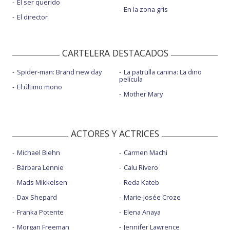
El ser querido
En la zona gris
El director
CARTELERA DESTACADOS
Spider-man: Brand new day
La patrulla canina: La dino
película
El último mono
Mother Mary
ACTORES Y ACTRICES
Michael Biehn
Carmen Machi
Bárbara Lennie
Calu Rivero
Mads Mikkelsen
Reda Kateb
Dax Shepard
Marie-Josée Croze
Franka Potente
Elena Anaya
Morgan Freeman
Jennifer Lawrence