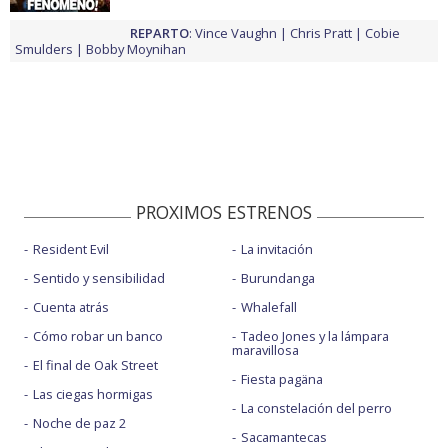
REPARTO
:
Vince Vaughn
Chris Pratt
Cobie
Smulders
Bobby Moynihan
PROXIMOS ESTRENOS
Resident Evil
La invitación
Sentido y sensibilidad
Burundanga
Cuenta atrás
Whalefall
Cómo robar un banco
Tadeo Jones y la lámpara
maravillosa
El final de Oak Street
Fiesta pagäna
Las ciegas hormigas
La constelación del perro
Noche de paz 2
Sacamantecas