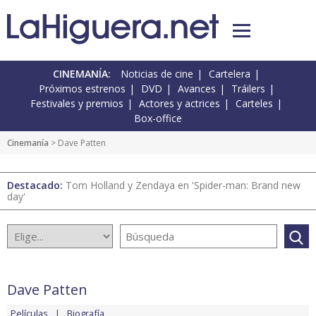
CINEMANÍA:
Noticias de cine
Cartelera
Próximos estrenos
DVD
Avances
Tráilers
Festivales y premios
Actores y actrices
Carteles
Box-office
Cinemanía
> Dave Patten
Destacado:
Tom Holland y Zendaya en 'Spider-man: Brand new
day'
Dave Patten
Películas
Biografía