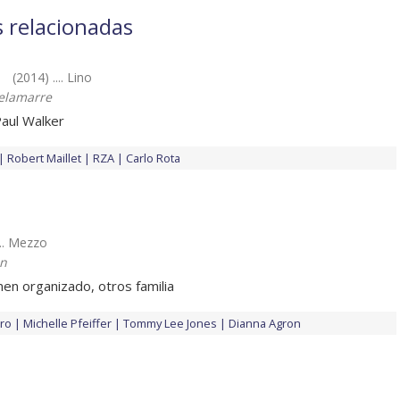
s relacionadas
(2014) .... Lino
elamarre
Paul Walker
Robert Maillet
RZA
Carlo Rota
... Mezzo
on
men organizado, otros familia
iro
Michelle Pfeiffer
Tommy Lee Jones
Dianna Agron