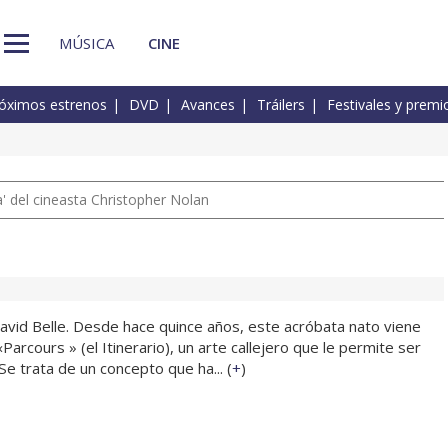
MÚSICA
CINE
óximos estrenos
DVD
Avances
Tráilers
Festivales y premi
 del cineasta Christopher Nolan
avid Belle. Desde hace quince años, este acróbata nato viene
arcours » (el Itinerario), un arte callejero que le permite ser
e trata de un concepto que ha... (
+
)