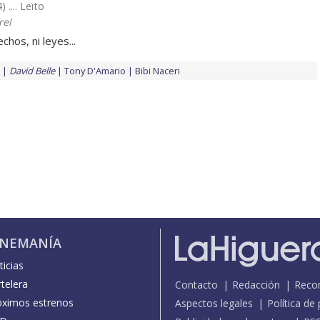
) .... Leïto
rel
chos, ni leyes...
David Belle
Tony D'Amario
Bibi Naceri
INEMANÍA
icias
telera
Contacto
Redacción
Reco
óximos estrenos
Aspectos legales
Política de