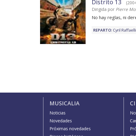
Distrito 13
(2004
Dirigida por
Pierre Mo
No hay reglas, ni dere
REPARTO
:
Cyril Raffaelli
MUSICALIA
C
Noticias
Not
Novedades
Car
Próximas novedades
Pr