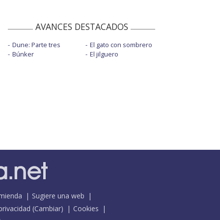
AVANCES DESTACADOS
Dune: Parte tres
El gato con sombrero
Búnker
El jilguero
mienda
Sugiere una web
 privacidad
(
Cambiar
)
Cookies