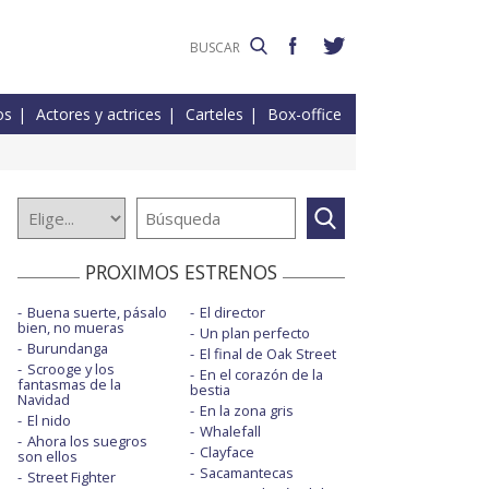
os
Actores y actrices
Carteles
Box-office
PROXIMOS ESTRENOS
Buena suerte, pásalo
El director
bien, no mueras
Un plan perfecto
Burundanga
El final de Oak Street
Scrooge y los
En el corazón de la
fantasmas de la
bestia
Navidad
En la zona gris
El nido
Whalefall
Ahora los suegros
Clayface
son ellos
Sacamantecas
Street Fighter