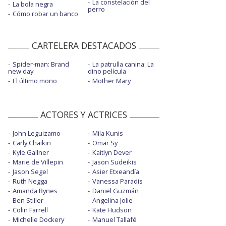
La constelación del
La bola negra
perro
Cómo robar un banco
CARTELERA DESTACADOS
Spider-man: Brand
La patrulla canina: La
new day
dino película
El último mono
Mother Mary
ACTORES Y ACTRICES
John Leguizamo
Mila Kunis
Carly Chaikin
Omar Sy
Kyle Gallner
Kaitlyn Dever
Marie de Villepin
Jason Sudeikis
Jason Segel
Asier Etxeandía
Ruth Negga
Vanessa Paradis
Amanda Bynes
Daniel Guzmán
Ben Stiller
Angelina Jolie
Colin Farrell
Kate Hudson
Michelle Dockery
Manuel Tallafé