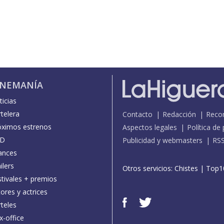
INEMANÍA
icias
telera
Contacto
Redacción
Reco
óximos estrenos
Aspectos legales
Política de
D
Publicidad y webmasters
RS
ances
ilers
Otros servicios:
Chistes
|
Top1
stivales + premios
ores y actrices
teles
x-office