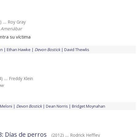
 .... Roy Gray
o Amenábar
ntra su víctima
on
Ethan Hawke
Devon Bostick
David Thewlis
) .... Freddy Klein
ow
 Meloni
Devon Bostick
Dean Norris
Bridget Moynahan
3: Días de perros
(2012) .... Rodrick Heffley