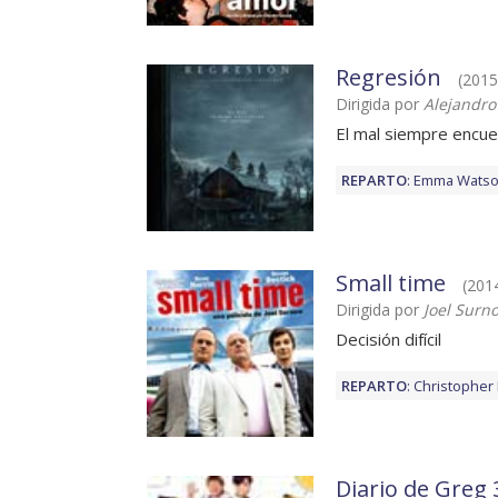
Regresión
(2015)
Dirigida por
Alejandr
El mal siempre encue
REPARTO
:
Emma Wats
Small time
(2014
Dirigida por
Joel Surn
Decisión difícil
REPARTO
:
Christopher
Diario de Greg 