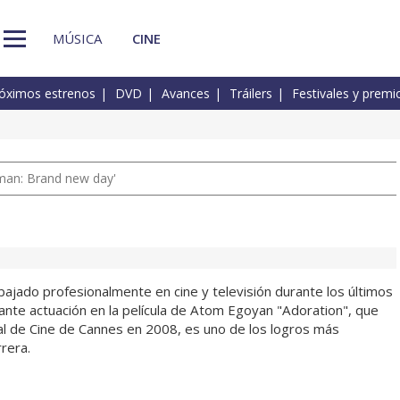
MÚSICA
CINE
óximos estrenos
DVD
Avances
Tráilers
Festivales y premi
man: Brand new day'
bajado profesionalmente en cine y televisión durante los últimos
ante actuación en la película de Atom Egoyan "Adoration", que
val de Cine de Cannes en 2008, es uno de los logros más
rera.