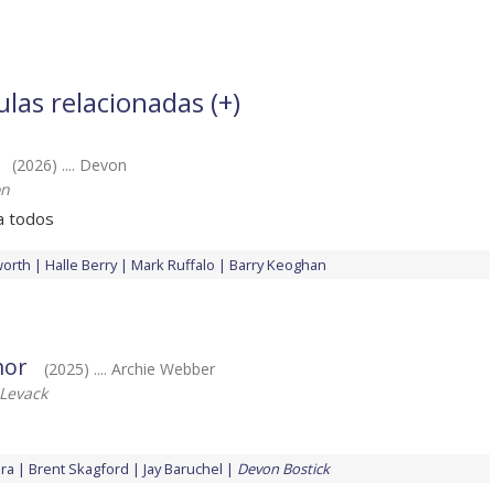
ulas relacionadas (
+
)
(2026) .... Devon
on
a todos
worth
Halle Berry
Mark Ruffalo
Barry Keoghan
mor
(2025) .... Archie Webber
Levack
ira
Brent Skagford
Jay Baruchel
Devon Bostick