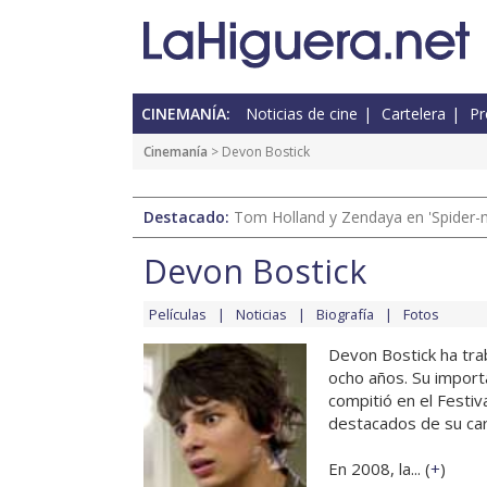
CINEMANÍA:
Noticias de cine
Cartelera
Pr
Cinemanía
> Devon Bostick
Destacado:
Tom Holland y Zendaya en 'Spider-
Devon Bostick
Películas
Noticias
Biografía
Fotos
Devon Bostick ha tra
ocho años. Su import
compitió en el Festi
destacados de su car
En 2008, la... (
+
)