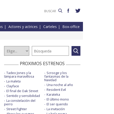
os
Actores y actrices
Carteles
Box-office
PROXIMOS ESTRENOS
Tadeo Jones y la
Scrooge y los
lámpara maravillosa
fantasmas de la
Navidad
La maleta
Una noche al año
Clayface
Resident Evil
El final de Oak Street
Karateka
Sentido y sensibilidad
El último mono
La constelación del
perro
El ser querido
Street Fighter
La invitación
Ahora los suegros
La bola negra