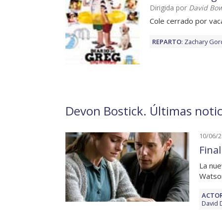
Dirigida por
David Bo
Cole cerrado por vac
REPARTO
:
Zachary Go
Devon Bostick. Últimas notic
10/06/
Final
La nue
Watso
ACTOR
David 