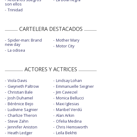
son ellos
Trinidad
CARTELERA DESTACADOS
Spider-man: Brand
Mother Mary
new day
Motor City
La odisea
ACTORES Y ACTRICES
Viola Davis
Lindsay Lohan
Gwyneth Paltrow
Emmanuelle Seigner
Christian Bale
Jim Caviezel
Josh Duhamel
Monica Bellucci
Bérénice Bejo
Maxi Iglesias
Ludivine Sagnier
Maribel Verdú
Charlize Theron
Alan Arkin
Steve Zahn
Ofelia Medina
Jennifer Aniston
Chris Hemsworth
Heath Ledger
Leïla Bekhti