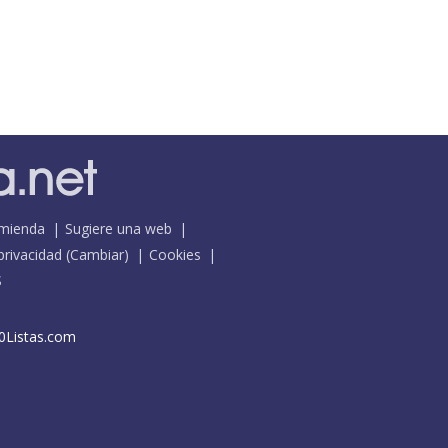
mienda
Sugiere una web
 privacidad
(
Cambiar
)
Cookies
S
0Listas.com