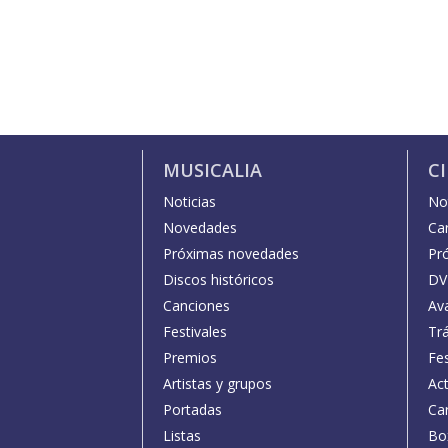
MUSICALIA
C
Noticias
Not
Novedades
Car
Próximas novedades
Pr
Discos históricos
DV
Canciones
Av
Festivales
Trá
Premios
Fe
Artistas y grupos
Act
Portadas
Car
Listas
Bo