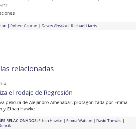
wers
aciones
rdon
Robert Capron
Devon Bostick
Rachael Harris
ias relacionadas
2014
iza el rodaje de Regresión
va película de Alejandro Amenábar, protagonizada por Emma
n y Ethan Hawke
ES RELACIONADOS:
Ethan Hawke
Emma Watson
David Thewlis
Dencik