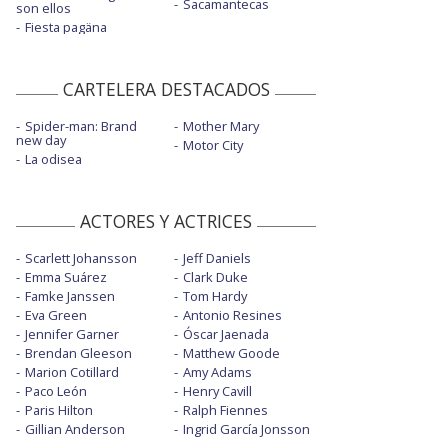
Sacamantecas
son ellos
Fiesta pagäna
CARTELERA DESTACADOS
Spider-man: Brand
Mother Mary
new day
Motor City
La odisea
ACTORES Y ACTRICES
Scarlett Johansson
Jeff Daniels
Emma Suárez
Clark Duke
Famke Janssen
Tom Hardy
Eva Green
Antonio Resines
Jennifer Garner
Óscar Jaenada
Brendan Gleeson
Matthew Goode
Marion Cotillard
Amy Adams
Paco León
Henry Cavill
Paris Hilton
Ralph Fiennes
Gillian Anderson
Ingrid García Jonsson