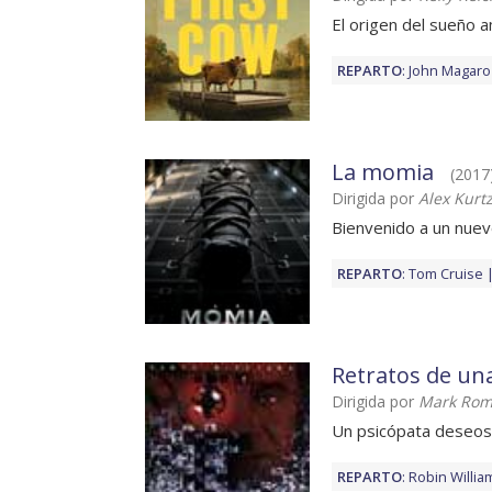
El origen del sueño 
REPARTO
:
John Magaro
La momia
(2017) 
Dirigida por
Alex Kur
Bienvenido a un nue
REPARTO
:
Tom Cruise
Retratos de un
Dirigida por
Mark Rom
Un psicópata deseoso
REPARTO
:
Robin Willia