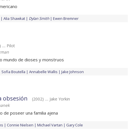
americano
Alia Shawkat
Dylan Smith
Ewen Bremner
.... Pilot
tzman
vo mundo de dioses y monstruos
Sofia Boutella
Annabelle Wallis
Jake Johnson
a obsesión
(2002) .... Jake Yorkin
anek
 de poseer una familia ajena
ms
Connie Nielsen
Michael Vartan
Gary Cole