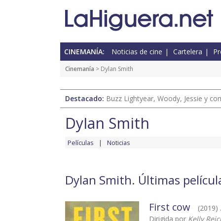
CINEMANÍA:
Noticias de cine
Cartelera
Pr
Cinemanía
> Dylan Smith
Destacado:
Buzz Lightyear, Woody, Jessie y com
Dylan Smith
Películas
Noticias
Dylan Smith. Últimas películ
First cow
(2019) 
Dirigida por
Kelly Rei