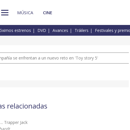
MÚSICA
CINE
óximos estrenos
DVD
Avances
Tráilers
Festivales y premi
pañía se enfrentan a un nuevo reto en 'Toy story 5'
as relacionadas
.... Trapper Jack
chardt