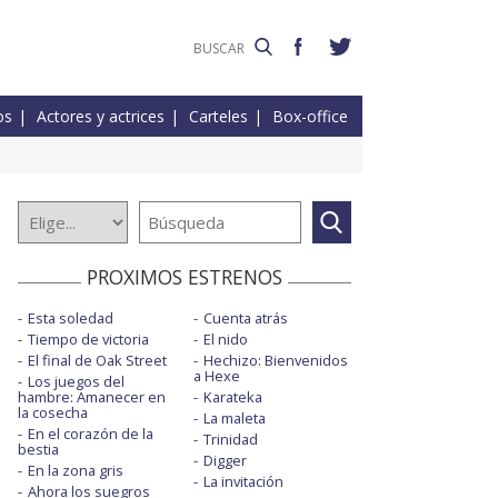
os
Actores y actrices
Carteles
Box-office
PROXIMOS ESTRENOS
Esta soledad
Cuenta atrás
Tiempo de victoria
El nido
El final de Oak Street
Hechizo: Bienvenidos
a Hexe
Los juegos del
hambre: Amanecer en
Karateka
la cosecha
La maleta
En el corazón de la
Trinidad
bestia
Digger
En la zona gris
La invitación
Ahora los suegros