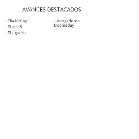
AVANCES DESTACADOS
Ella McCay
Vengadores:
Doomsday
Shrek 5
El jilguero