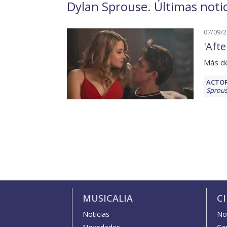
Dylan Sprouse. Últimas notic
07/09/
'Aft
Más de
ACTOR
Sprou
MUSICALIA
C
Noticias
Not