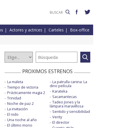
os
Actores y actrices
Carteles
Box-office
PROXIMOS ESTRENOS
La maleta
La patrulla canina: La
dino película
Tiempo de victoria
Karateka
Prácticamente magia 2
Sacamantecas
Trinidad
Tadeo Jones y la
Noche de paz 2
lámpara maravillosa
La invitación
Sentido y sensibilidad
El nido
Verity
Una noche al año
El director
El último mono
Cuenta atrás