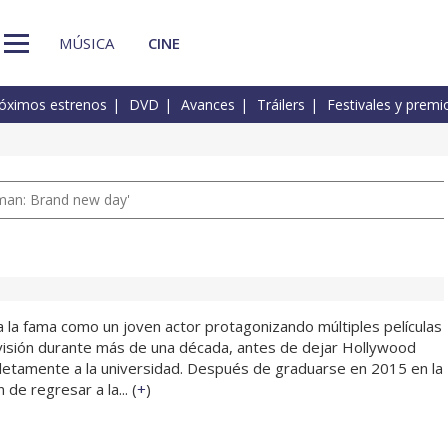
MÚSICA
CINE
óximos estrenos
DVD
Avances
Tráilers
Festivales y premi
man: Brand new day'
a la fama como un joven actor protagonizando múltiples películas
isión durante más de una década, antes de dejar Hollywood
etamente a la universidad. Después de graduarse en 2015 en la
de regresar a la... (
+
)