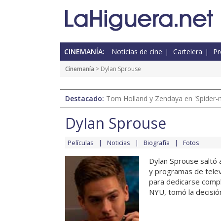
CINEMANÍA:
Noticias de cine
Cartelera
Pr
Cinemanía
> Dylan Sprouse
Destacado:
Tom Holland y Zendaya en 'Spider-
Dylan Sprouse
Películas
Noticias
Biografía
Fotos
Dylan Sprouse saltó 
y programas de telev
para dedicarse compl
NYU, tomó la decisión 