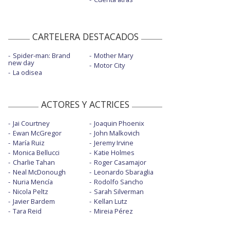
CARTELERA DESTACADOS
Spider-man: Brand
Mother Mary
new day
Motor City
La odisea
ACTORES Y ACTRICES
Jai Courtney
Joaquin Phoenix
Ewan McGregor
John Malkovich
María Ruiz
Jeremy Irvine
Monica Bellucci
Katie Holmes
Charlie Tahan
Roger Casamajor
Neal McDonough
Leonardo Sbaraglia
Nuria Mencía
Rodolfo Sancho
Nicola Peltz
Sarah Silverman
Javier Bardem
Kellan Lutz
Tara Reid
Mireia Pérez