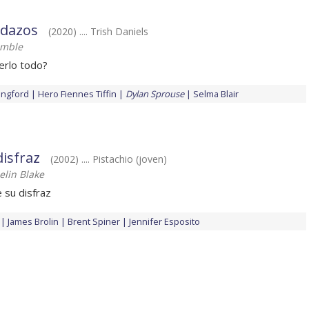
edazos
(2020) .... Trish Daniels
umble
erlo todo?
angford
Hero Fiennes Tiffin
Dylan Sprouse
Selma Blair
disfraz
(2002) .... Pistachio (joven)
elin Blake
 su disfraz
James Brolin
Brent Spiner
Jennifer Esposito