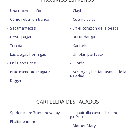
Una noche al año
Clayface
Cómo robar un banco
Cuenta atrás
Sacamantecas
En el corazón de la bestia
Fiesta pagäna
Burundanga
Trinidad
Karateka
Las ciegas hormigas
Un plan perfecto
En la zona gris
El nido
Prácticamente magia 2
Scrooge y los fantasmas de la
Navidad
Digger
CARTELERA DESTACADOS
Spider-man: Brand new day
La patrulla canina: La dino
película
El último mono
Mother Mary