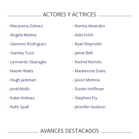
ACTORES Y ACTRICES
Macarena Gómez
Norma Aleandro
Ángela Molina
Aida Folch
Genesis Rodriguez
Ryan Reynolds
Stanley Tucci
Jamie Bell
Leonardo Sbaraglia
Rachel Nichols
Naomi Watts
Mackenzie Davis
Hugh Jackman
Jason Momoa
Jordi Mollà
Dustin Hoffman
Katie Holmes
Stephen Fry
Rafe Spall
Jennifer Hudson
AVANCES DESTACADOS