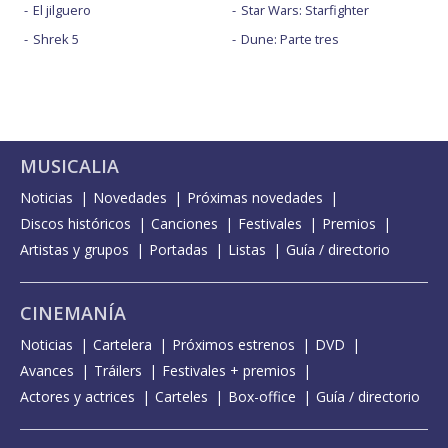
El jilguero
Star Wars: Starfighter
Shrek 5
Dune: Parte tres
MUSICALIA
Noticias
Novedades
Próximas novedades
Discos históricos
Canciones
Festivales
Premios
Artistas y grupos
Portadas
Listas
Guía / directorio
CINEMANÍA
Noticias
Cartelera
Próximos estrenos
DVD
Avances
Tráilers
Festivales + premios
Actores y actrices
Carteles
Box-office
Guía / directorio