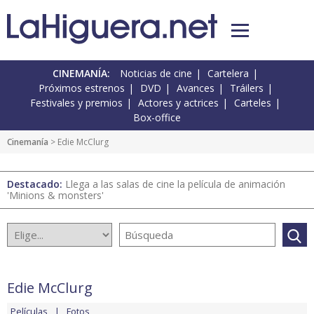
CINEMANÍA:
Noticias de cine
Cartelera
Próximos estrenos
DVD
Avances
Tráilers
Festivales y premios
Actores y actrices
Carteles
Box-office
Cinemanía
> Edie McClurg
Destacado:
Llega a las salas de cine la película de animación
'Minions & monsters'
Edie McClurg
Películas
Fotos