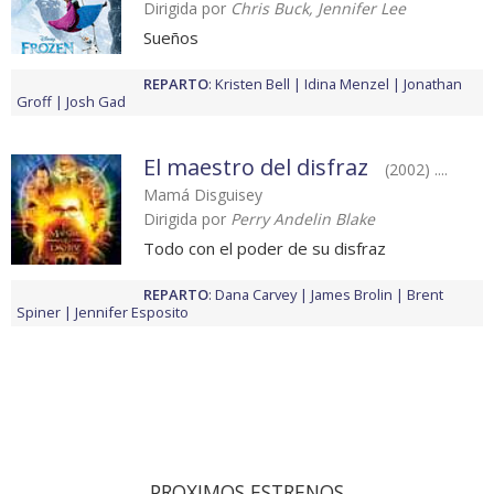
Dirigida por
Chris Buck, Jennifer Lee
Sueños
REPARTO
:
Kristen Bell
Idina Menzel
Jonathan
Groff
Josh Gad
El maestro del disfraz
(2002) ....
Mamá Disguisey
Dirigida por
Perry Andelin Blake
Todo con el poder de su disfraz
REPARTO
:
Dana Carvey
James Brolin
Brent
Spiner
Jennifer Esposito
PROXIMOS ESTRENOS