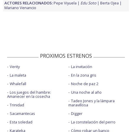
ACTORES RELACIONADOS:
Pepe Viyuela
Edu Soto
Berta Ojea
Mariano Venancio
PROXIMOS ESTRENOS
Verity
La invitación
La maleta
En la zona gris
Whalefall
Noche de paz 2
Los juegos del hambre:
Una noche al año
Amanecer en la cosecha
Tadeo Jones y la lámpara
Trinidad
maravillosa
Sacamantecas
Digger
Esta soledad
La constelación del perro
Karateka
Cómo robar un banco