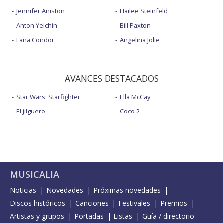
Jennifer Aniston
Hailee Steinfeld
Anton Yelchin
Bill Paxton
Lana Condor
Angelina Jolie
AVANCES DESTACADOS
Star Wars: Starfighter
Ella McCay
El jilguero
Coco 2
MUSICALIA
Noticias
Novedades
Próximas novedades
Discos históricos
Canciones
Festivales
Premios
Artistas y grupos
Portadas
Listas
Guía / directorio