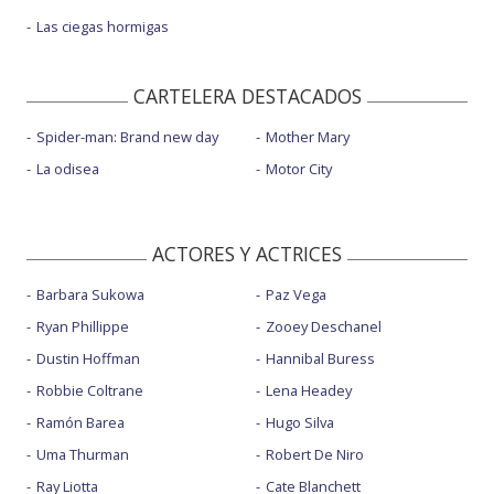
Las ciegas hormigas
CARTELERA DESTACADOS
Spider-man: Brand new day
Mother Mary
La odisea
Motor City
ACTORES Y ACTRICES
Barbara Sukowa
Paz Vega
Ryan Phillippe
Zooey Deschanel
Dustin Hoffman
Hannibal Buress
Robbie Coltrane
Lena Headey
Ramón Barea
Hugo Silva
Uma Thurman
Robert De Niro
Ray Liotta
Cate Blanchett