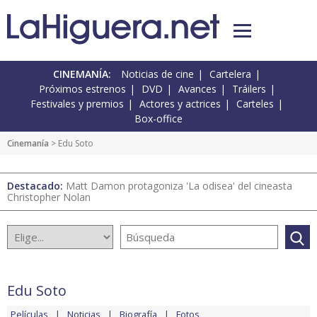
CINEMANÍA:
Noticias de cine
Cartelera
Próximos estrenos
DVD
Avances
Tráilers
Festivales y premios
Actores y actrices
Carteles
Box-office
Cinemanía
> Edu Soto
Destacado:
Matt Damon protagoniza 'La odisea' del cineasta
Christopher Nolan
Edu Soto
Películas
Noticias
Biografía
Fotos