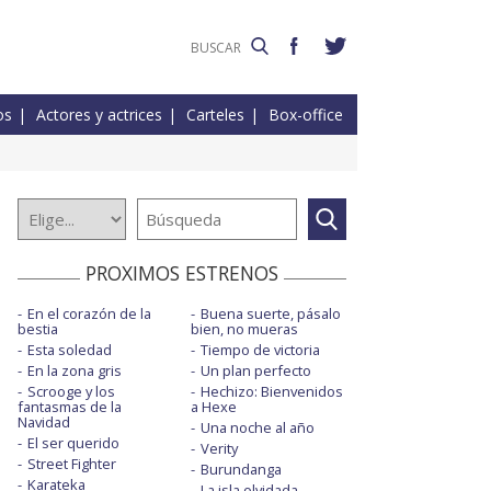
os
Actores y actrices
Carteles
Box-office
PROXIMOS ESTRENOS
En el corazón de la
Buena suerte, pásalo
bestia
bien, no mueras
Esta soledad
Tiempo de victoria
En la zona gris
Un plan perfecto
Scrooge y los
Hechizo: Bienvenidos
fantasmas de la
a Hexe
Navidad
Una noche al año
El ser querido
Verity
Street Fighter
Burundanga
Karateka
La isla olvidada