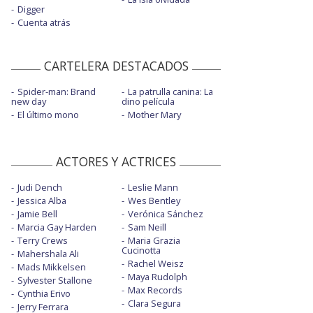
Digger
Cuenta atrás
CARTELERA DESTACADOS
Spider-man: Brand
La patrulla canina: La
new day
dino película
El último mono
Mother Mary
ACTORES Y ACTRICES
Judi Dench
Leslie Mann
Jessica Alba
Wes Bentley
Jamie Bell
Verónica Sánchez
Marcia Gay Harden
Sam Neill
Terry Crews
Maria Grazia
Cucinotta
Mahershala Ali
Rachel Weisz
Mads Mikkelsen
Maya Rudolph
Sylvester Stallone
Max Records
Cynthia Erivo
Clara Segura
Jerry Ferrara