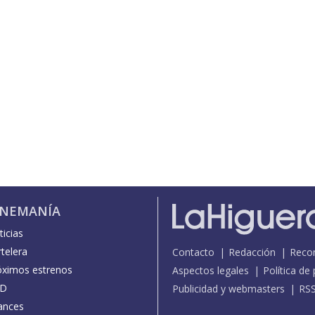
INEMANÍA
icias
telera
Contacto
Redacción
Reco
óximos estrenos
Aspectos legales
Política de
D
Publicidad y webmasters
RS
ances