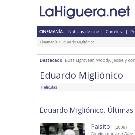
CINEMANÍA:
Noticias de cine
Cartelera
Pr
Cinemanía
> Eduardo Migliónico
Destacado:
Buzz Lightyear, Woody, Jessie y com
Eduardo Migliónico
Películas
Eduardo Migliónico. Últimas 
Paisito
(2008)
Dirigida por
Ana Díez