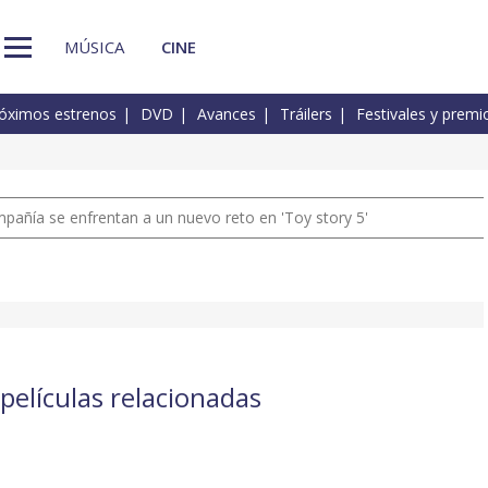
MÚSICA
CINE
óximos estrenos
DVD
Avances
Tráilers
Festivales y premi
pañía se enfrentan a un nuevo reto en 'Toy story 5'
películas relacionadas