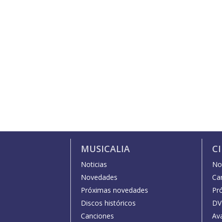
MUSICALIA
C
Noticias
Not
Novedades
Car
Próximas novedades
Pr
Discos históricos
DV
Canciones
Av