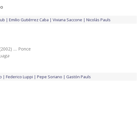
io
yub
Emilio Gutiérrez Caba
Viviana Saccone
Nicolás Pauls
(2002) .... Ponce
suaga
io
Federico Luppi
Pepe Soriano
Gastón Pauls