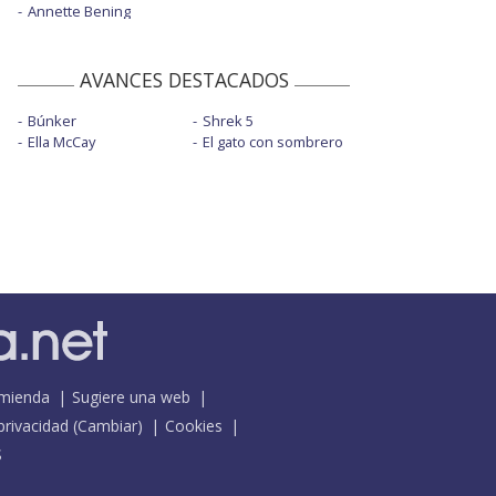
Annette Bening
AVANCES DESTACADOS
Búnker
Shrek 5
Ella McCay
El gato con sombrero
mienda
Sugiere una web
 privacidad
(
Cambiar
)
Cookies
S