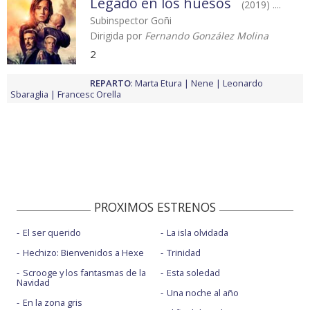
Legado en los huesos
(2019) ....
Subinspector Goñi
Dirigida por
Fernando González Molina
2
REPARTO
:
Marta Etura
Nene
Leonardo
Sbaraglia
Francesc Orella
PROXIMOS ESTRENOS
El ser querido
La isla olvidada
Hechizo: Bienvenidos a Hexe
Trinidad
Scrooge y los fantasmas de la
Esta soledad
Navidad
Una noche al año
En la zona gris