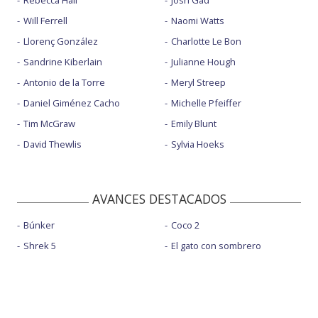
Rebecca Hall
Josh Gad
Will Ferrell
Naomi Watts
Llorenç González
Charlotte Le Bon
Sandrine Kiberlain
Julianne Hough
Antonio de la Torre
Meryl Streep
Daniel Giménez Cacho
Michelle Pfeiffer
Tim McGraw
Emily Blunt
David Thewlis
Sylvia Hoeks
AVANCES DESTACADOS
Búnker
Coco 2
Shrek 5
El gato con sombrero