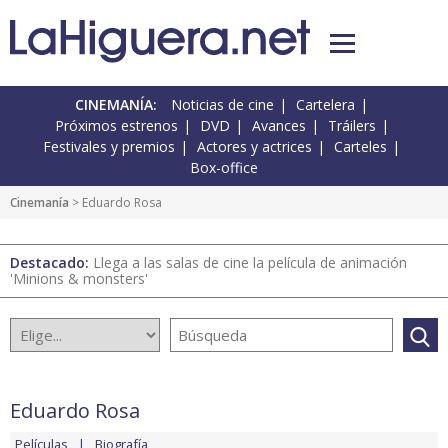
CINEMANÍA:
Noticias de cine
Cartelera
Próximos estrenos
DVD
Avances
Tráilers
Festivales y premios
Actores y actrices
Carteles
Box-office
Cinemanía
> Eduardo Rosa
Destacado:
Llega a las salas de cine la película de animación
'Minions & monsters'
Eduardo Rosa
Películas
Biografía