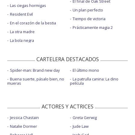
El final de Oak Street
Las ciegas hormigas
Un plan perfecto
Resident Evil
Tiempo de victoria
En el corazón de la bestia
Prácticamente magia 2
La otra madre
La bola negra
CARTELERA DESTACADOS
Spider-man: Brand new day
El último mono
Buena suerte, pásalo bien, no
La patrulla canina: La dino
mueras
película
ACTORES Y ACTRICES
Jessica Chastain
Greta Gerwig
Natalie Dormer
Jude Law