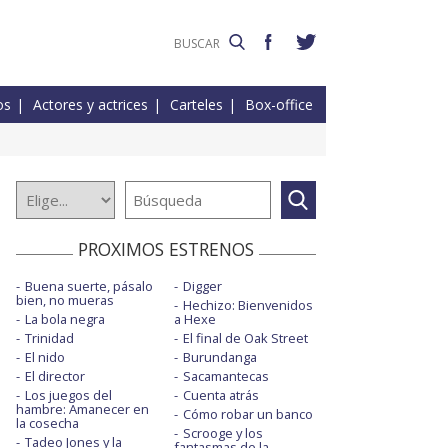
os
Actores y actrices
Carteles
Box-office
PROXIMOS ESTRENOS
Buena suerte, pásalo
Digger
bien, no mueras
Hechizo: Bienvenidos
La bola negra
a Hexe
Trinidad
El final de Oak Street
El nido
Burundanga
El director
Sacamantecas
Los juegos del
Cuenta atrás
hambre: Amanecer en
Cómo robar un banco
la cosecha
Scrooge y los
Tadeo Jones y la
fantasmas de la