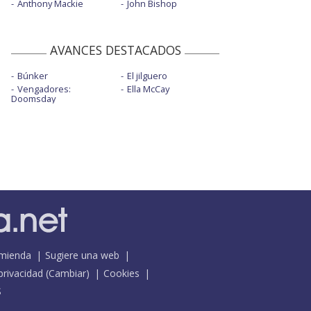
Anthony Mackie
John Bishop
AVANCES DESTACADOS
Búnker
El jilguero
Vengadores:
Ella McCay
Doomsday
mienda
Sugiere una web
 privacidad
(
Cambiar
)
Cookies
S