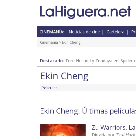
CINEMANÍA:
Noticias de cine
Cartelera
Pr
Cinemanía
> Ekin Cheng
Destacado:
Tom Holland y Zendaya en 'Spider-
Ekin Cheng
Películas
Ekin Cheng. Últimas película
Zu Warriors. La
Dirigida por
Tsui Hark