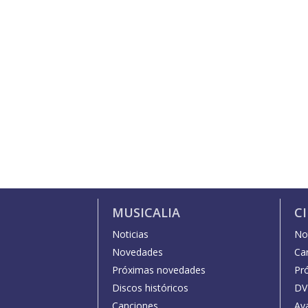
MUSICALIA
C
Noticias
Not
Novedades
Car
Próximas novedades
Pr
Discos históricos
DV
Canciones
Av