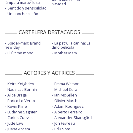
lámpara maravillosa
Navidad
Sentido y sensibilidad
Una noche al año
CARTELERA DESTACADOS
Spider-man: Brand
La patrulla canina: La
new day
dino película
El último mono
Mother Mary
ACTORES Y ACTRICES
Keira Knightley
Emma Watson
Nausicaa Bonnín
Michael Cera
Alice Braga
Ian McKellen
Enrico Lo Verso
Olivier Marchal
Kevin Kline
Adam Rodriguez
Ludivine Sagnier
Alberto Ferreiro
Carlos Cuevas
Alexander Skarsgård
Jude Law
Jon Favreau
Juana Acosta
Edu Soto