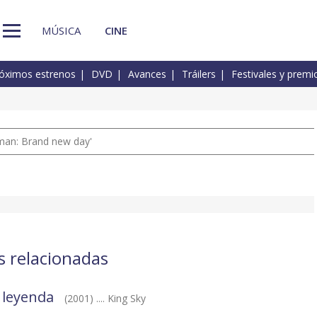
MÚSICA
CINE
óximos estrenos
DVD
Avances
Tráilers
Festivales y premi
man: Brand new day'
s relacionadas
 leyenda
(2001) .... King Sky