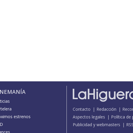
INEMANÍA
icias
telera
Contacto
Redacción
Reco
óximos estrenos
Aspectos legales
Política de
D
Publicidad y webmasters
RS
ances