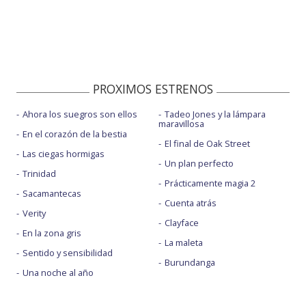
PROXIMOS ESTRENOS
Ahora los suegros son ellos
Tadeo Jones y la lámpara
maravillosa
En el corazón de la bestia
El final de Oak Street
Las ciegas hormigas
Un plan perfecto
Trinidad
Prácticamente magia 2
Sacamantecas
Cuenta atrás
Verity
Clayface
En la zona gris
La maleta
Sentido y sensibilidad
Burundanga
Una noche al año