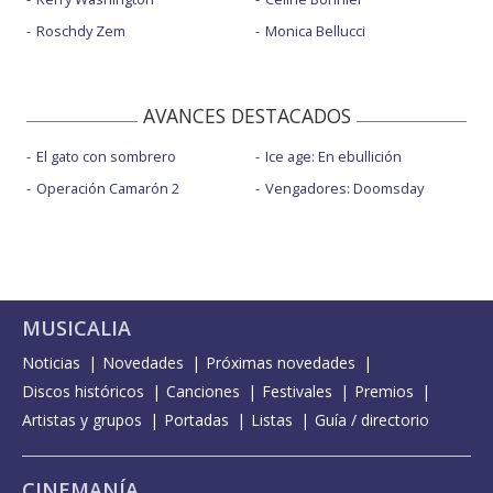
Roschdy Zem
Monica Bellucci
AVANCES DESTACADOS
El gato con sombrero
Ice age: En ebullición
Operación Camarón 2
Vengadores: Doomsday
MUSICALIA
Noticias
Novedades
Próximas novedades
Discos históricos
Canciones
Festivales
Premios
Artistas y grupos
Portadas
Listas
Guía / directorio
CINEMANÍA