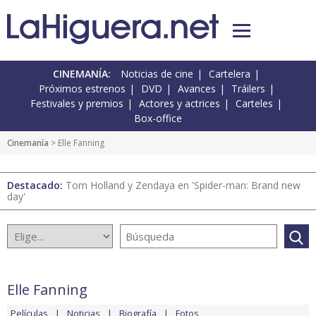
CINEMANÍA:
Noticias de cine
Cartelera
Próximos estrenos
DVD
Avances
Tráilers
Festivales y premios
Actores y actrices
Carteles
Box-office
Cinemanía
> Elle Fanning
Destacado:
Tom Holland y Zendaya en 'Spider-man: Brand new
day'
Elle Fanning
Películas
Noticias
Biografía
Fotos