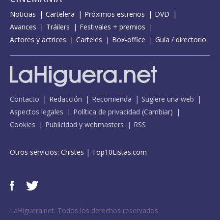
Noticias
Cartelera
Próximos estrenos
DVD
Avances
Tráilers
Festivales + premios
Actores y actrices
Carteles
Box-office
Guía / directorio
Contacto
Redacción
Recomienda
Sugiere una web
Aspectos legales
Política de privacidad
(
Cambiar
)
Cookies
Publicidad y webmasters
RSS
Otros servicios:
Chistes
|
Top10Listas.com
LaHiguera.net. Todos los derechos reservados