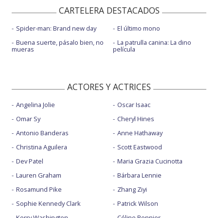
CARTELERA DESTACADOS
Spider-man: Brand new day
El último mono
Buena suerte, pásalo bien, no
La patrulla canina: La dino
mueras
película
ACTORES Y ACTRICES
Angelina Jolie
Oscar Isaac
Omar Sy
Cheryl Hines
Antonio Banderas
Anne Hathaway
Christina Aguilera
Scott Eastwood
Dev Patel
Maria Grazia Cucinotta
Lauren Graham
Bárbara Lennie
Rosamund Pike
Zhang Ziyi
Sophie Kennedy Clark
Patrick Wilson
Kerry Washington
Céline Bonnier