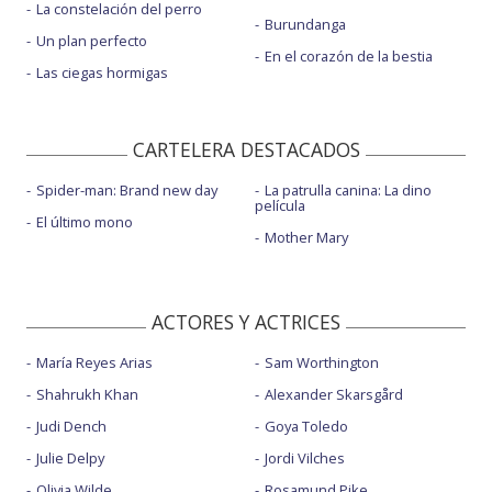
La constelación del perro
Burundanga
Un plan perfecto
En el corazón de la bestia
Las ciegas hormigas
CARTELERA DESTACADOS
Spider-man: Brand new day
La patrulla canina: La dino
película
El último mono
Mother Mary
ACTORES Y ACTRICES
María Reyes Arias
Sam Worthington
Shahrukh Khan
Alexander Skarsgård
Judi Dench
Goya Toledo
Julie Delpy
Jordi Vilches
Olivia Wilde
Rosamund Pike