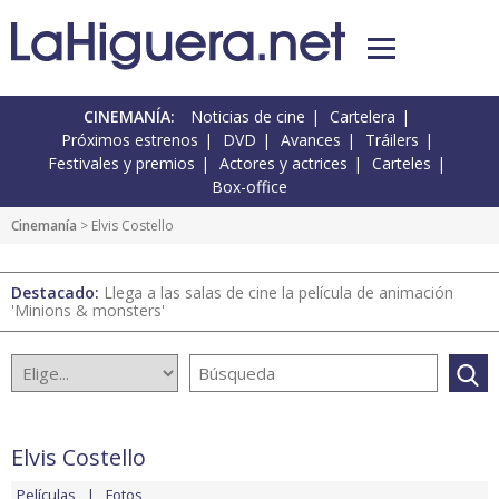
CINEMANÍA:
Noticias de cine
Cartelera
Próximos estrenos
DVD
Avances
Tráilers
Festivales y premios
Actores y actrices
Carteles
Box-office
Cinemanía
> Elvis Costello
Destacado:
Llega a las salas de cine la película de animación
'Minions & monsters'
Elvis Costello
Películas
Fotos