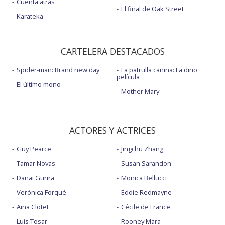
Cuenta atrás
El final de Oak Street
Karateka
CARTELERA DESTACADOS
Spider-man: Brand new day
La patrulla canina: La dino
película
El último mono
Mother Mary
ACTORES Y ACTRICES
Guy Pearce
Jingchu Zhang
Tamar Novas
Susan Sarandon
Danai Gurira
Monica Bellucci
Verónica Forqué
Eddie Redmayne
Aina Clotet
Cécile de France
Luis Tosar
Rooney Mara