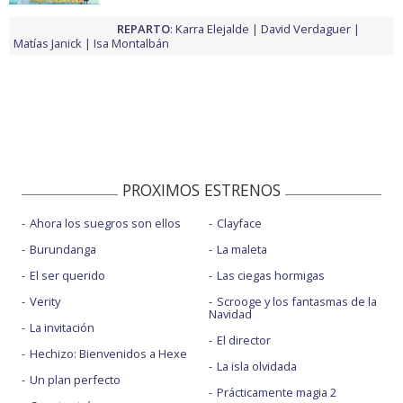
REPARTO
:
Karra Elejalde
David Verdaguer
Matías Janick
Isa Montalbán
PROXIMOS ESTRENOS
Ahora los suegros son ellos
Clayface
Burundanga
La maleta
El ser querido
Las ciegas hormigas
Verity
Scrooge y los fantasmas de la
Navidad
La invitación
El director
Hechizo: Bienvenidos a Hexe
La isla olvidada
Un plan perfecto
Prácticamente magia 2