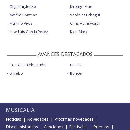
Olga Kurylenko
Jeremy Irvine
Natalie Portman
Verónica Echegui
Martiño Rivas
Chris Hemsworth
José Luis García Pérez
Kate Mara
AVANCES DESTACADOS
Ice age: En ebullición
Coco 2
Shrek 5
Búnker
MUSICALIA
Noticias
Novedades
Próximas novedades
Discos históricos
Canciones
Festivales
Premios