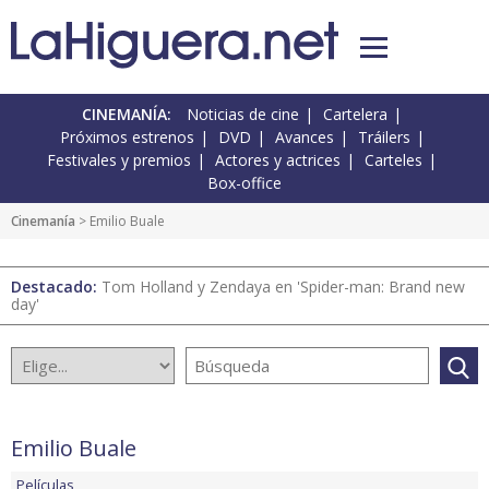
CINEMANÍA:
Noticias de cine
Cartelera
Próximos estrenos
DVD
Avances
Tráilers
Festivales y premios
Actores y actrices
Carteles
Box-office
Cinemanía
> Emilio Buale
Destacado:
Tom Holland y Zendaya en 'Spider-man: Brand new
day'
Emilio Buale
Películas