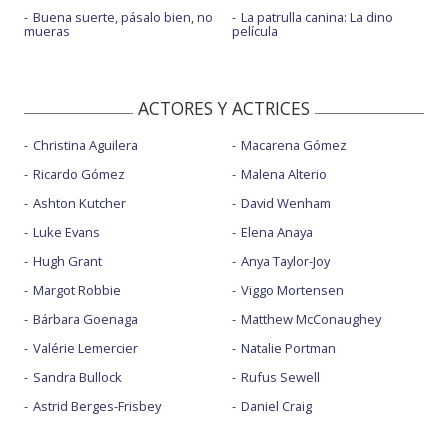
Buena suerte, pásalo bien, no
La patrulla canina: La dino
mueras
película
ACTORES Y ACTRICES
Christina Aguilera
Macarena Gómez
Ricardo Gómez
Malena Alterio
Ashton Kutcher
David Wenham
Luke Evans
Elena Anaya
Hugh Grant
Anya Taylor-Joy
Margot Robbie
Viggo Mortensen
Bárbara Goenaga
Matthew McConaughey
Valérie Lemercier
Natalie Portman
Sandra Bullock
Rufus Sewell
Astrid Berges-Frisbey
Daniel Craig