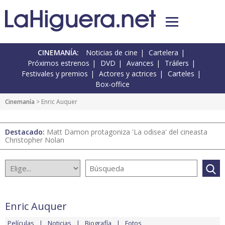
CINEMANÍA:
Noticias de cine
Cartelera
Próximos estrenos
DVD
Avances
Tráilers
Festivales y premios
Actores y actrices
Carteles
Box-office
Cinemanía
> Enric Auquer
Destacado:
Matt Damon protagoniza 'La odisea' del cineasta
Christopher Nolan
Enric Auquer
Películas
Noticias
Biografía
Fotos