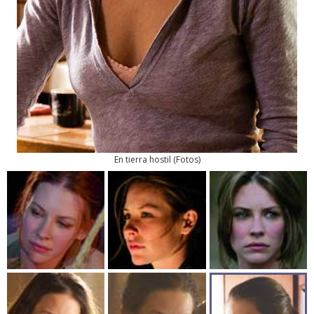
En tierra hostil
(
Fotos
)