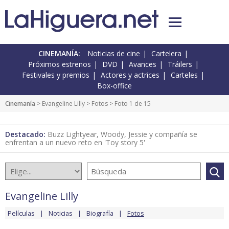
CINEMANÍA:
Noticias de cine
Cartelera
Próximos estrenos
DVD
Avances
Tráilers
Festivales y premios
Actores y actrices
Carteles
Box-office
Cinemanía
>
Evangeline Lilly
>
Fotos
> Foto 1 de 15
Destacado:
Buzz Lightyear, Woody, Jessie y compañía se
enfrentan a un nuevo reto en 'Toy story 5'
Evangeline Lilly
Películas
Noticias
Biografía
Fotos