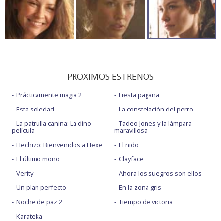
PROXIMOS ESTRENOS
Prácticamente magia 2
Fiesta pagäna
Esta soledad
La constelación del perro
La patrulla canina: La dino
Tadeo Jones y la lámpara
película
maravillosa
Hechizo: Bienvenidos a Hexe
El nido
El último mono
Clayface
Verity
Ahora los suegros son ellos
Un plan perfecto
En la zona gris
Noche de paz 2
Tiempo de victoria
Karateka