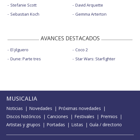
Stefanie Scott
David Arquette
Sebastian Koch
Gemma Arterton
AVANCES DESTACADOS
El jilguero
Coco 2
Dune: Parte tres
Star Wars: Starfighter
MUSICALIA
Noticias
Novedades
Próximas novedades
Discos históricos
Canciones
Festivales
Premios
Artistas y grupos
Portadas
Listas
Guía / directorio