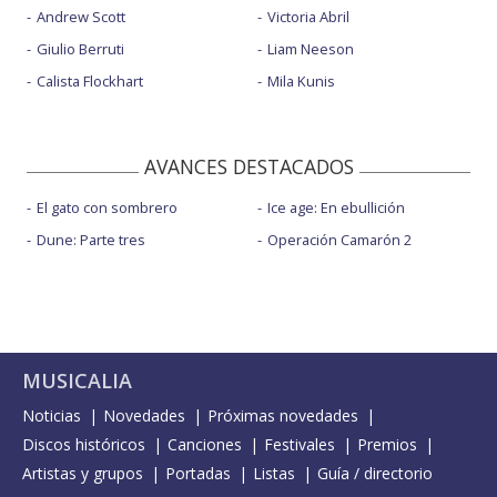
Andrew Scott
Victoria Abril
Giulio Berruti
Liam Neeson
Calista Flockhart
Mila Kunis
AVANCES DESTACADOS
El gato con sombrero
Ice age: En ebullición
Dune: Parte tres
Operación Camarón 2
MUSICALIA
Noticias
Novedades
Próximas novedades
Discos históricos
Canciones
Festivales
Premios
Artistas y grupos
Portadas
Listas
Guía / directorio