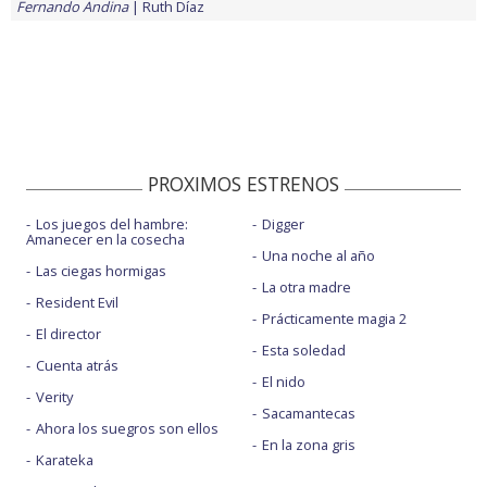
Fernando Andina
Ruth Díaz
PROXIMOS ESTRENOS
Los juegos del hambre:
Digger
Amanecer en la cosecha
Una noche al año
Las ciegas hormigas
La otra madre
Resident Evil
Prácticamente magia 2
El director
Esta soledad
Cuenta atrás
El nido
Verity
Sacamantecas
Ahora los suegros son ellos
En la zona gris
Karateka