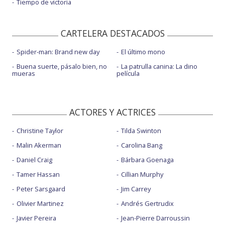
Tiempo de victoria
CARTELERA DESTACADOS
Spider-man: Brand new day
El último mono
Buena suerte, pásalo bien, no
La patrulla canina: La dino
mueras
película
ACTORES Y ACTRICES
Christine Taylor
Tilda Swinton
Malin Akerman
Carolina Bang
Daniel Craig
Bárbara Goenaga
Tamer Hassan
Cillian Murphy
Peter Sarsgaard
Jim Carrey
Olivier Martinez
Andrés Gertrudix
Javier Pereira
Jean-Pierre Darroussin