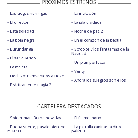
PROXIMOS ESTRENOS
Las ciegas hormigas
La invitación
El director
La isla olvidada
Esta soledad
Noche de paz 2
La bola negra
En el corazón de la bestia
Burundanga
Scrooge y los fantasmas de la
Navidad
El ser querido
Un plan perfecto
La maleta
Verity
Hechizo: Bienvenidos a Hexe
Ahora los suegros son ellos
Prácticamente magia 2
CARTELERA DESTACADOS
Spider-man: Brand new day
El último mono
Buena suerte, pásalo bien, no
La patrulla canina: La dino
mueras
película