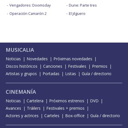
Vengadores: Doomsday
Dune: Parte tres
Operación Camarón 2
El jilguero
MUSICALIA
Noticias
Novedades
Próximas novedades
Discos históricos
Canciones
Festivales
Premios
Artistas y grupos
Portadas
Listas
Guía / directorio
CINEMANÍA
Noticias
Cartelera
Próximos estrenos
DVD
Avances
Tráilers
Festivales + premios
Actores y actrices
Carteles
Box-office
Guía / directorio