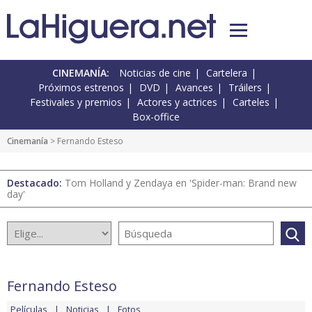
CINEMANÍA:
Noticias de cine
Cartelera
Próximos estrenos
DVD
Avances
Tráilers
Festivales y premios
Actores y actrices
Carteles
Box-office
Cinemanía
> Fernando Esteso
Destacado:
Tom Holland y Zendaya en 'Spider-man: Brand new
day'
Fernando Esteso
Películas
Noticias
Fotos