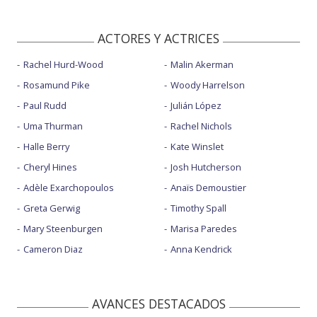
ACTORES Y ACTRICES
Rachel Hurd-Wood
Malin Akerman
Rosamund Pike
Woody Harrelson
Paul Rudd
Julián López
Uma Thurman
Rachel Nichols
Halle Berry
Kate Winslet
Cheryl Hines
Josh Hutcherson
Adèle Exarchopoulos
Anaïs Demoustier
Greta Gerwig
Timothy Spall
Mary Steenburgen
Marisa Paredes
Cameron Diaz
Anna Kendrick
AVANCES DESTACADOS