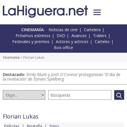
CINEMANÍA:
Noticias de cine
Cartelera
Próximos estrenos
DVD
Avances
Tráilers
Festivales y premios
Actores y actrices
Carteles
Box-office
Cinemanía
> Florian Lukas
Destacado:
Emily Blunt y Josh O'Connor protagonizan 'El día de
la revelación' de Steven Spielberg
Florian Lukas
Películas
Biografía
Fotos