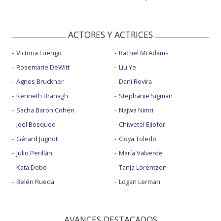
ACTORES Y ACTRICES
Victoria Luengo
Rachel McAdams
Rosemarie DeWitt
Liu Ye
Agnes Bruckner
Dani Rovira
Kenneth Branagh
Stephanie Sigman
Sacha Baron Cohen
Najwa Nimri
Joel Bosqued
Chiwetel Ejiofor
Gérard Jugnot
Goya Toledo
Julio Perillán
María Valverde
Kata Dobó
Tanja Lorentzon
Belén Rueda
Logan Lerman
AVANCES DESTACADOS