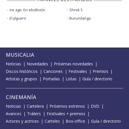
Ice age: En ebullición
Shrek 5
El jilguero
Burundanga
MUSICALIA
Noticias
Novedades
Próximas novedades
Discos históricos
Canciones
Festivales
Premios
Artistas y grupos
Portadas
Listas
Guía / directorio
CINEMANÍA
Noticias
Cartelera
Próximos estrenos
DVD
Avances
Tráilers
Festivales + premios
Actores y actrices
Carteles
Box-office
Guía / directorio