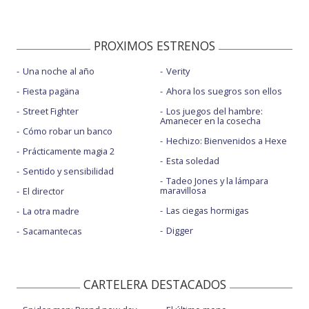
PROXIMOS ESTRENOS
Una noche al año
Verity
Fiesta pagäna
Ahora los suegros son ellos
Street Fighter
Los juegos del hambre:
Amanecer en la cosecha
Cómo robar un banco
Hechizo: Bienvenidos a Hexe
Prácticamente magia 2
Esta soledad
Sentido y sensibilidad
Tadeo Jones y la lámpara
maravillosa
El director
Las ciegas hormigas
La otra madre
Digger
Sacamantecas
CARTELERA DESTACADOS