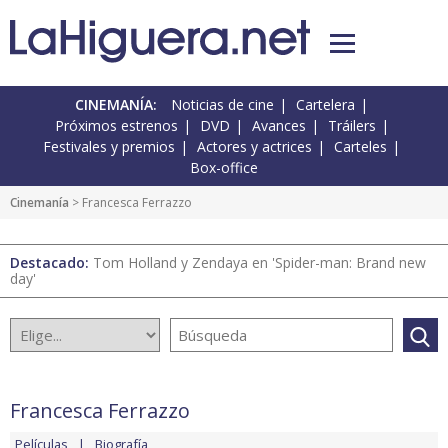
CINEMANÍA:
Noticias de cine
Cartelera
Próximos estrenos
DVD
Avances
Tráilers
Festivales y premios
Actores y actrices
Carteles
Box-office
Cinemanía
> Francesca Ferrazzo
Destacado:
Tom Holland y Zendaya en 'Spider-man: Brand new
day'
Francesca Ferrazzo
Películas
Biografía