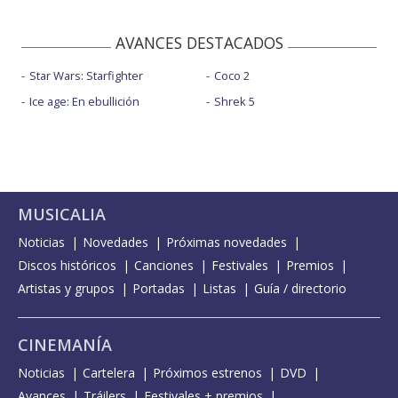
AVANCES DESTACADOS
Star Wars: Starfighter
Coco 2
Ice age: En ebullición
Shrek 5
MUSICALIA
Noticias
Novedades
Próximas novedades
Discos históricos
Canciones
Festivales
Premios
Artistas y grupos
Portadas
Listas
Guía / directorio
CINEMANÍA
Noticias
Cartelera
Próximos estrenos
DVD
Avances
Tráilers
Festivales + premios