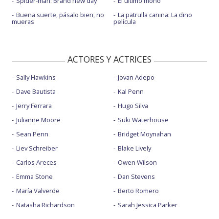
Spider-man: Brand new day
El último mono
Buena suerte, pásalo bien, no
La patrulla canina: La dino
mueras
película
ACTORES Y ACTRICES
Sally Hawkins
Jovan Adepo
Dave Bautista
Kal Penn
Jerry Ferrara
Hugo Silva
Julianne Moore
Suki Waterhouse
Sean Penn
Bridget Moynahan
Liev Schreiber
Blake Lively
Carlos Areces
Owen Wilson
Emma Stone
Dan Stevens
María Valverde
Berto Romero
Natasha Richardson
Sarah Jessica Parker