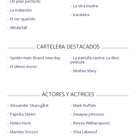
Un plan perfecto
La otra madre
La invitación
Karateka
El ser querido
Whalefall
CARTELERA DESTACADOS
Spider-man: Brand new day
La patrulla canina: La dino
película
El último mono
Mother Mary
ACTORES Y ACTRICES
Alexander Skarsgård
Mark Ruffalo
Paprika Steen
Dwayne Johnson
Helen Hunt
Reese Witherspoon
Marieta Orozco
Shia Labeouf