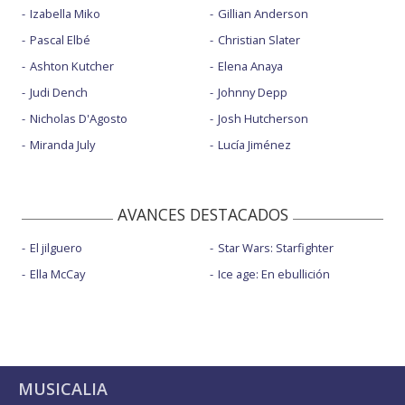
Izabella Miko
Gillian Anderson
Pascal Elbé
Christian Slater
Ashton Kutcher
Elena Anaya
Judi Dench
Johnny Depp
Nicholas D'Agosto
Josh Hutcherson
Miranda July
Lucía Jiménez
AVANCES DESTACADOS
El jilguero
Star Wars: Starfighter
Ella McCay
Ice age: En ebullición
MUSICALIA