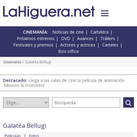
CINEMANÍA:
Noticias de cine
Cartelera
Próximos estrenos
DVD
Avances
Tráilers
Festivales y premios
Actores y actrices
Carteles
Box-office
Cinemanía
> Galatéa Bellugi
Destacado:
Llega a las salas de cine la película de animación
'Minions & monsters'
Galatéa Bellugi
Películas
Fotos