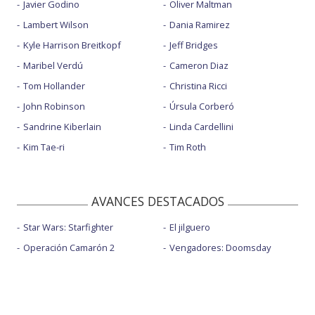
Javier Godino
Oliver Maltman
Lambert Wilson
Dania Ramirez
Kyle Harrison Breitkopf
Jeff Bridges
Maribel Verdú
Cameron Diaz
Tom Hollander
Christina Ricci
John Robinson
Úrsula Corberó
Sandrine Kiberlain
Linda Cardellini
Kim Tae-ri
Tim Roth
AVANCES DESTACADOS
Star Wars: Starfighter
El jilguero
Operación Camarón 2
Vengadores: Doomsday