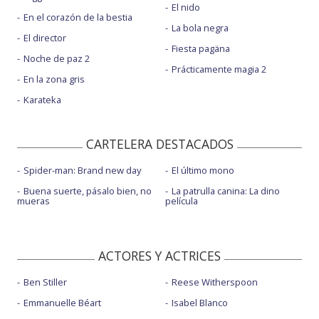
El nido
En el corazón de la bestia
La bola negra
El director
Fiesta pagäna
Noche de paz 2
Prácticamente magia 2
En la zona gris
Karateka
CARTELERA DESTACADOS
Spider-man: Brand new day
El último mono
Buena suerte, pásalo bien, no
La patrulla canina: La dino
mueras
película
ACTORES Y ACTRICES
Ben Stiller
Reese Witherspoon
Emmanuelle Béart
Isabel Blanco