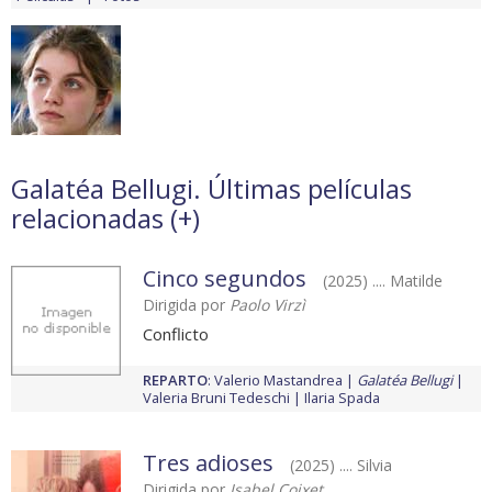
Galatéa Bellugi. Últimas películas
relacionadas (
+
)
Cinco segundos
(2025) .... Matilde
Dirigida por
Paolo Virzì
Conflicto
REPARTO
:
Valerio Mastandrea
Galatéa Bellugi
Valeria Bruni Tedeschi
Ilaria Spada
Tres adioses
(2025) .... Silvia
Dirigida por
Isabel Coixet