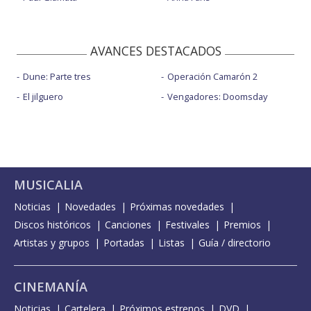
AVANCES DESTACADOS
Dune: Parte tres
Operación Camarón 2
El jilguero
Vengadores: Doomsday
MUSICALIA
Noticias
Novedades
Próximas novedades
Discos históricos
Canciones
Festivales
Premios
Artistas y grupos
Portadas
Listas
Guía / directorio
CINEMANÍA
Noticias
Cartelera
Próximos estrenos
DVD