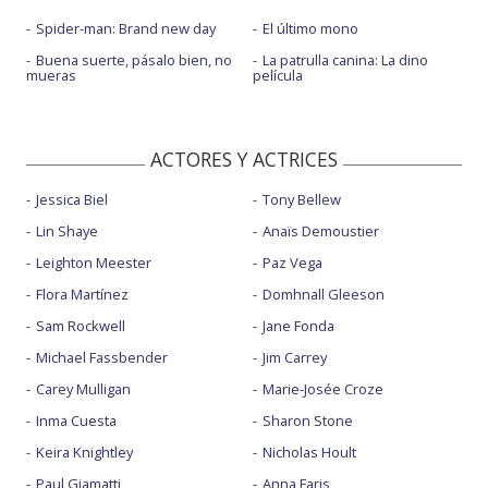
Spider-man: Brand new day
El último mono
Buena suerte, pásalo bien, no
La patrulla canina: La dino
mueras
película
ACTORES Y ACTRICES
Jessica Biel
Tony Bellew
Lin Shaye
Anaïs Demoustier
Leighton Meester
Paz Vega
Flora Martínez
Domhnall Gleeson
Sam Rockwell
Jane Fonda
Michael Fassbender
Jim Carrey
Carey Mulligan
Marie-Josée Croze
Inma Cuesta
Sharon Stone
Keira Knightley
Nicholas Hoult
Paul Giamatti
Anna Faris