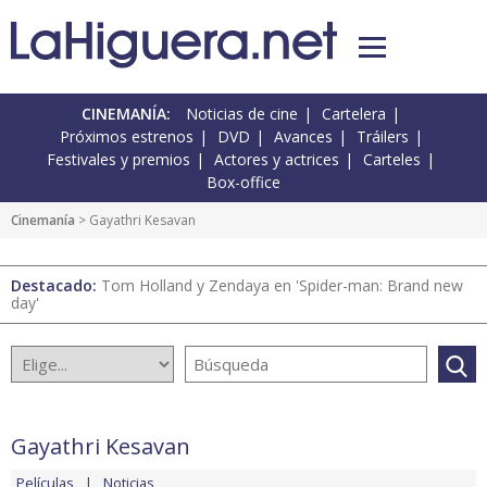
CINEMANÍA:
Noticias de cine
Cartelera
Próximos estrenos
DVD
Avances
Tráilers
Festivales y premios
Actores y actrices
Carteles
Box-office
Cinemanía
> Gayathri Kesavan
Destacado:
Tom Holland y Zendaya en 'Spider-man: Brand new
day'
Gayathri Kesavan
Películas
Noticias