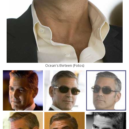
Ocean's thirteen
(
Fotos
)