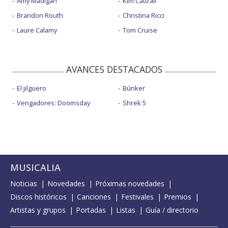
Amy Madigan
Kim Cattrall
Brandon Routh
Christina Ricci
Laure Calamy
Tom Cruise
AVANCES DESTACADOS
El jilguero
Búnker
Vengadores: Doomsday
Shrek 5
MUSICALIA
Noticias
Novedades
Próximas novedades
Discos históricos
Canciones
Festivales
Premios
Artistas y grupos
Portadas
Listas
Guía / directorio