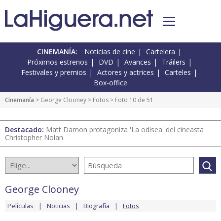
CINEMANÍA:
Noticias de cine
Cartelera
Próximos estrenos
DVD
Avances
Tráilers
Festivales y premios
Actores y actrices
Carteles
Box-office
Cinemanía
>
George Clooney
>
Fotos
> Foto 10 de 51
Destacado:
Matt Damon protagoniza 'La odisea' del cineasta
Christopher Nolan
George Clooney
Películas
Noticias
Biografía
Fotos