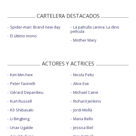
CARTELERA DESTACADOS
Spider-man: Brand new day
La patrulla canina: La dino
película
El último mono
Mother Mary
ACTORES Y ACTRICES
Kim Min-hee
Nicola Peltz
Peter Facinelli
Alice Eve
Gérard Depardieu
Michael Caine
Kurt Russell
Richard Jenkins
Kô Shibasaki
Jordi Mollà
Li Bingbing
Maria Bello
Unax Ugalde
Jessica Biel