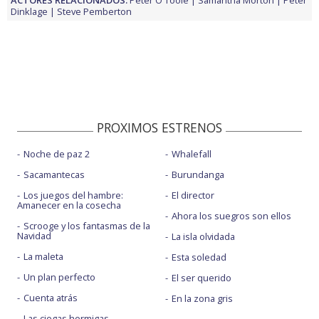
Dinklage
Steve Pemberton
PROXIMOS ESTRENOS
Noche de paz 2
Whalefall
Sacamantecas
Burundanga
Los juegos del hambre:
El director
Amanecer en la cosecha
Ahora los suegros son ellos
Scrooge y los fantasmas de la
Navidad
La isla olvidada
La maleta
Esta soledad
Un plan perfecto
El ser querido
Cuenta atrás
En la zona gris
Las ciegas hormigas