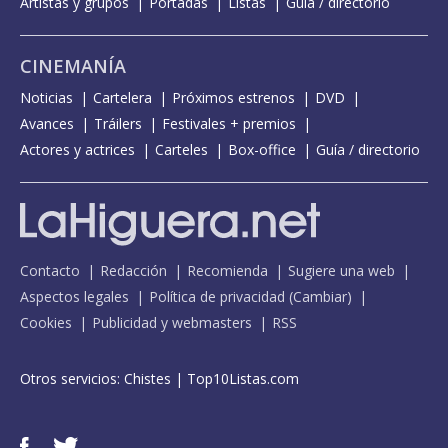
Artistas y grupos
Portadas
Listas
Guía / directorio
CINEMANÍA
Noticias
Cartelera
Próximos estrenos
DVD
Avances
Tráilers
Festivales + premios
Actores y actrices
Carteles
Box-office
Guía / directorio
Contacto
Redacción
Recomienda
Sugiere una web
Aspectos legales
Política de privacidad
(
Cambiar
)
Cookies
Publicidad y webmasters
RSS
Otros servicios:
Chistes
|
Top10Listas.com