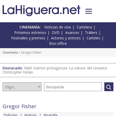
CINEMANÍA:
Noticias de cine
Cartelera
Próximos estrenos
DVD
Avances
Tráilers
Festivales y premios
Actores y actrices
Carteles
Box-office
Cinemanía
> Gregor Fisher
Destacado:
Matt Damon protagoniza 'La odisea' del cineasta
Christopher Nolan
Gregor Fisher
Películas
Noticias
Biografía