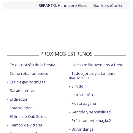
REPARTO
:
Hannelore Elsner
Guntram Brattia
PROXIMOS ESTRENOS
En el corazón de la bestia
Hechizo: Bienvenidos a Hexe
Cómo robar un banco
Tadeo Jones y la lámpara
maravillosa
Las ciegas hormigas
El nido
Sacamantecas
La invitación
El director
Fiesta pagäna
Esta soledad
Sentido y sensibilidad
El final de Oak Street
Prácticamente magia 2
Tiempo de victoria
Burundanga