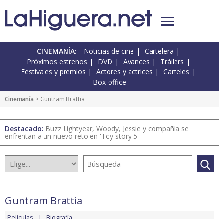
CINEMANÍA:
Noticias de cine
Cartelera
Próximos estrenos
DVD
Avances
Tráilers
Festivales y premios
Actores y actrices
Carteles
Box-office
Cinemanía
> Guntram Brattia
Destacado:
Buzz Lightyear, Woody, Jessie y compañía se
enfrentan a un nuevo reto en 'Toy story 5'
Guntram Brattia
Películas
Biografía