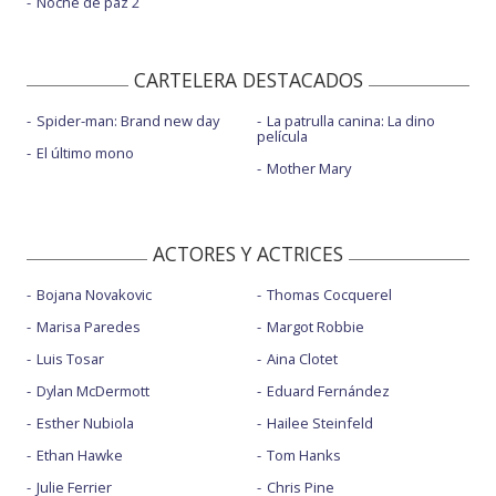
Noche de paz 2
CARTELERA DESTACADOS
Spider-man: Brand new day
La patrulla canina: La dino
película
El último mono
Mother Mary
ACTORES Y ACTRICES
Bojana Novakovic
Thomas Cocquerel
Marisa Paredes
Margot Robbie
Luis Tosar
Aina Clotet
Dylan McDermott
Eduard Fernández
Esther Nubiola
Hailee Steinfeld
Ethan Hawke
Tom Hanks
Julie Ferrier
Chris Pine