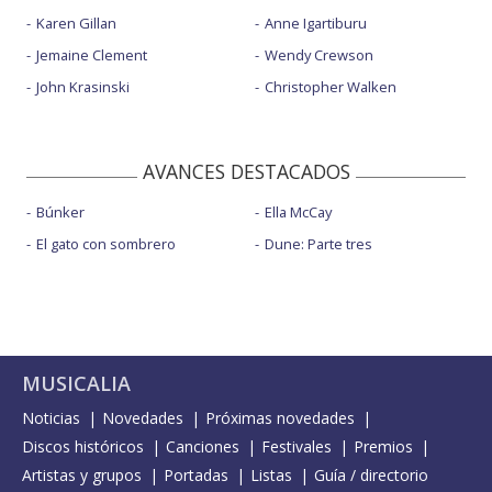
Karen Gillan
Anne Igartiburu
Jemaine Clement
Wendy Crewson
John Krasinski
Christopher Walken
AVANCES DESTACADOS
Búnker
Ella McCay
El gato con sombrero
Dune: Parte tres
MUSICALIA
Noticias
Novedades
Próximas novedades
Discos históricos
Canciones
Festivales
Premios
Artistas y grupos
Portadas
Listas
Guía / directorio