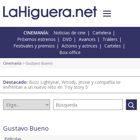
CINEMANÍA:
Noticias de cine
Cartelera
Próximos estrenos
DVD
Avances
Tráilers
Festivales y premios
Actores y actrices
Carteles
Box-office
Cinemanía
> Gustavo Bueno
Destacado:
Buzz Lightyear, Woody, Jessie y compañía se
enfrentan a un nuevo reto en 'Toy story 5'
Gustavo Bueno
Películas