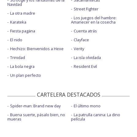
Scrooge y los fantasmas de la
Sacamantecas
Navidad
Street Fighter
La otra madre
Los juegos del hambre:
Karateka
Amanecer en la cosecha
Fiesta pagäna
Cuenta atrás
El nido
Clayface
Hechizo: Bienvenidos a Hexe
Verity
Trinidad
La isla olvidada
La bola negra
Resident Evil
Un plan perfecto
CARTELERA DESTACADOS
Spider-man: Brand new day
El último mono
Buena suerte, pásalo bien, no
La patrulla canina: La dino
mueras
película