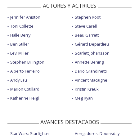
ACTORES Y ACTRICES
Jennifer Aniston
Stephen Root
Toni Collette
Steve Carell
Halle Berry
Beau Garrett
Ben Stiller
Gérard Depardieu
Levi Miller
Scarlett Johansson
Stephen Billington
Annette Bening
Alberto Ferreiro
Dario Grandinetti
Andy Lau
Vincent Macaigne
Marion Cotillard
Kristin Kreuk
Katherine Heigl
Meg Ryan
AVANCES DESTACADOS
Star Wars: Starfighter
Vengadores: Doomsday