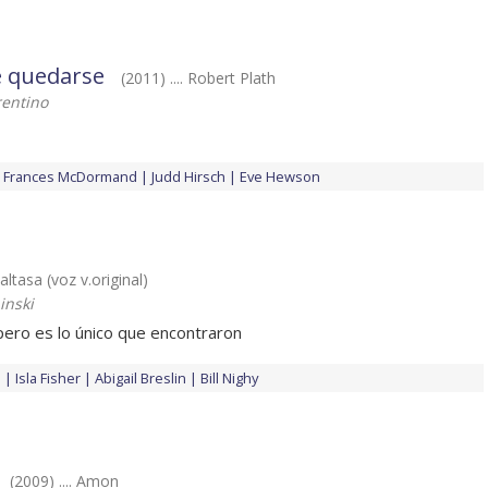
e quedarse
(2011) .... Robert Plath
rentino
Frances McDormand
Judd Hirsch
Eve Hewson
Baltasa (voz v.original)
inski
pero es lo único que encontraron
p
Isla Fisher
Abigail Breslin
Bill Nighy
(2009) .... Amon