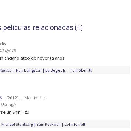
películas relacionadas (
+
)
ucky
oll Lynch
e un anciano ateo de noventa años
Stanton
Ron Livingston
Ed Begley Jr.
Tom Skerritt
s
(2012) .... Man in Hat
cDonagh
rse un Shin Tzu
Michael Stuhlbarg
Sam Rockwell
Colin Farrell