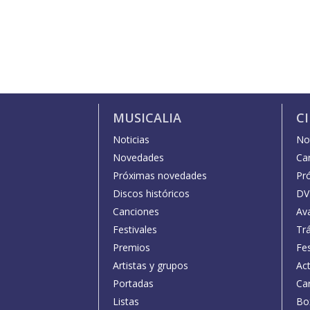
MUSICALIA
C
Noticias
Not
Novedades
Car
Próximas novedades
Pr
Discos históricos
DV
Canciones
Av
Festivales
Trá
Premios
Fe
Artistas y grupos
Act
Portadas
Car
Listas
Bo