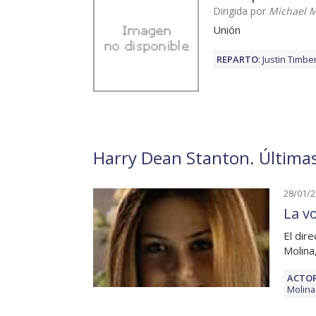
Dirigida por
Michael M
Unión
REPARTO
:
Justin Timbe
Harry Dean Stanton. Últimas
28/01/
La v
El dir
Molina
ACTOR
Molina