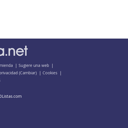
mienda
Sugiere una web
 privacidad
(
Cambiar
)
Cookies
S
0Listas.com