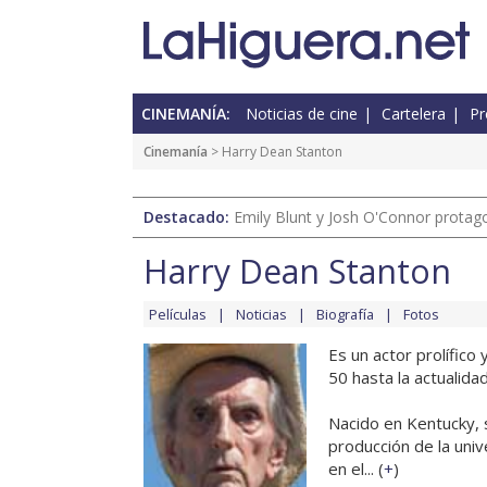
CINEMANÍA:
Noticias de cine
Cartelera
Pr
Cinemanía
> Harry Dean Stanton
Destacado:
Emily Blunt y Josh O'Connor protagon
Harry Dean Stanton
Películas
Noticias
Biografía
Fotos
Es un actor prolífico
50 hasta la actualidad
Nacido en Kentucky, 
producción de la univ
en el... (
+
)