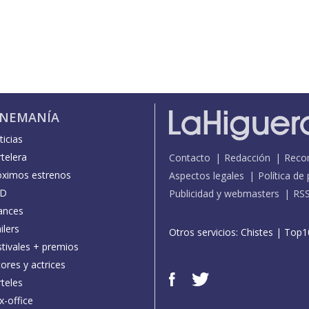
INEMANÍA
icias
telera
Contacto
Redacción
Reco
óximos estrenos
Aspectos legales
Política de
D
Publicidad y webmasters
RS
ances
ilers
Otros servicios:
Chistes
|
Top1
stivales + premios
ores y actrices
teles
x-office