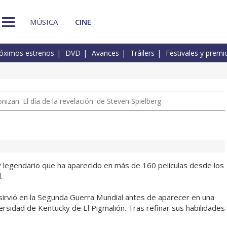
MÚSICA
CINE
óximos estrenos
DVD
Avances
Tráilers
Festivales y premi
izan 'El día de la revelación' de Steven Spielberg
 y legendario que ha aparecido en más de 160 películas desde los
.
sirvió en la Segunda Guerra Mundial antes de aparecer en una
ersidad de Kentucky de El Pigmalión. Tras refinar sus habilidades