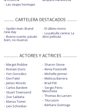
Las ciegas hormigas
CARTELERA DESTACADOS
Spider-man: Brand
El último mono
new day
La patrulla canina: La
Buena suerte, pásalo
dino película
bien, no mueras
ACTORES Y ACTRICES
Margot Robbie
Sharon Stone
Romain Duris
Ilenia Pastorelli
Yon González
Michelle Jenner
Dev Patel
Melissa Barrera
James Woods
Brad Pitt
Carlos Bardem
Sergio Peris-
Mencheta
Stuart Townsend
Thomas Bo Larsen
Zoe Saldaña
Téa Leoni
Marisa Tomei
Bárbara Goenaga
Liev Schreiber