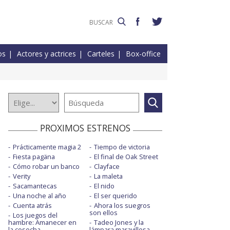
os
Actores y actrices
Carteles
Box-office
PROXIMOS ESTRENOS
Prácticamente magia 2
Tiempo de victoria
Fiesta pagäna
El final de Oak Street
Cómo robar un banco
Clayface
Verity
La maleta
Sacamantecas
El nido
Una noche al año
El ser querido
Cuenta atrás
Ahora los suegros
son ellos
Los juegos del
hambre: Amanecer en
Tadeo Jones y la
la cosecha
lámpara maravillosa