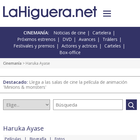
CINEMANÍA:
Noticias de cine
Cartelera
Próximos estrenos
DVD
Avances
Tráilers
Festivales y premios
Actores y actrices
Carteles
Box-office
Cinemanía
> Haruka Ayase
Destacado:
Llega a las salas de cine la película de animación
'Minions & monsters'
Haruka Ayase
Películas
Biografía
Fotos