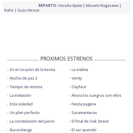
REPARTO
:
Haruka Ayase
Masami Nagasawa
Kaho
Suzu Hirose
PROXIMOS ESTRENOS
En el corazón de la bestia
La maleta
Noche de paz 2
Verity
Tiempo de victoria
Clayface
La invitación
Ahora los suegros son ellos
Esta soledad
Fiesta pagäna
Un plan perfecto
Sacamantecas
La constelación del perro
El final de Oak Street
Burundanga
El ser querido