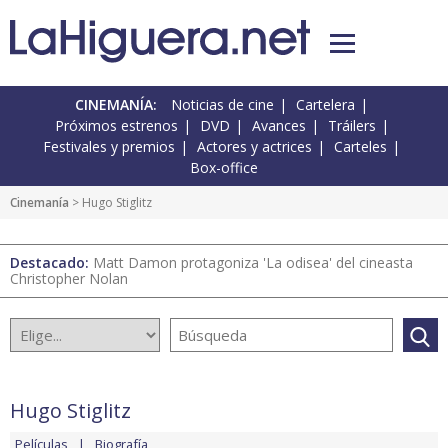
CINEMANÍA:
Noticias de cine
Cartelera
Próximos estrenos
DVD
Avances
Tráilers
Festivales y premios
Actores y actrices
Carteles
Box-office
Cinemanía
> Hugo Stiglitz
Destacado:
Matt Damon protagoniza 'La odisea' del cineasta
Christopher Nolan
Hugo Stiglitz
Películas
Biografía