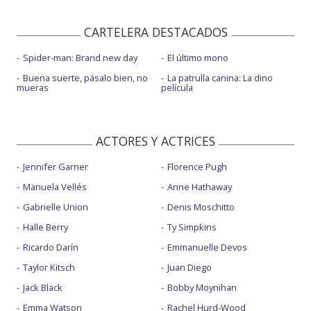
CARTELERA DESTACADOS
Spider-man: Brand new day
El último mono
Buena suerte, pásalo bien, no
La patrulla canina: La dino
mueras
película
ACTORES Y ACTRICES
Jennifer Garner
Florence Pugh
Manuela Vellés
Anne Hathaway
Gabrielle Union
Denis Moschitto
Halle Berry
Ty Simpkins
Ricardo Darín
Emmanuelle Devos
Taylor Kitsch
Juan Diego
Jack Black
Bobby Moynihan
Emma Watson
Rachel Hurd-Wood