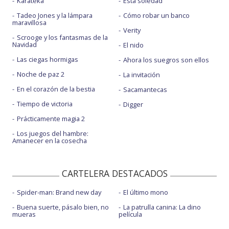
Karateka
Esta soledad
Tadeo Jones y la lámpara
Cómo robar un banco
maravillosa
Verity
Scrooge y los fantasmas de la
Navidad
El nido
Las ciegas hormigas
Ahora los suegros son ellos
Noche de paz 2
La invitación
En el corazón de la bestia
Sacamantecas
Tiempo de victoria
Digger
Prácticamente magia 2
Los juegos del hambre:
Amanecer en la cosecha
CARTELERA DESTACADOS
Spider-man: Brand new day
El último mono
Buena suerte, pásalo bien, no
La patrulla canina: La dino
mueras
película