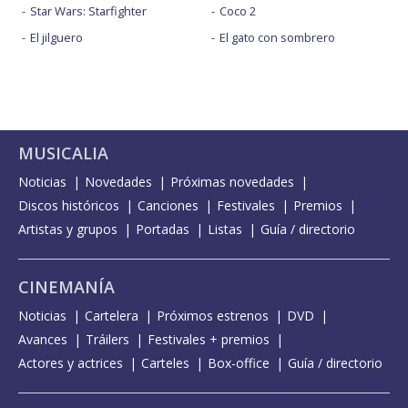
Star Wars: Starfighter
Coco 2
El jilguero
El gato con sombrero
MUSICALIA
Noticias
Novedades
Próximas novedades
Discos históricos
Canciones
Festivales
Premios
Artistas y grupos
Portadas
Listas
Guía / directorio
CINEMANÍA
Noticias
Cartelera
Próximos estrenos
DVD
Avances
Tráilers
Festivales + premios
Actores y actrices
Carteles
Box-office
Guía / directorio