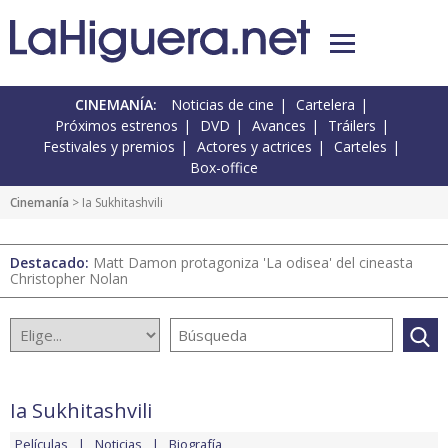
CINEMANÍA:
Noticias de cine
Cartelera
Próximos estrenos
DVD
Avances
Tráilers
Festivales y premios
Actores y actrices
Carteles
Box-office
Cinemanía
> Ia Sukhitashvili
Destacado:
Matt Damon protagoniza 'La odisea' del cineasta
Christopher Nolan
Ia Sukhitashvili
Películas
Noticias
Biografía