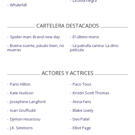
La bola negra
Whalefall
CARTELERA DESTACADOS
Spider-man: Brand new day
El último mono
Buena suerte, pásalo bien, no
La patrulla canina: La dino
mueras
película
ACTORES Y ACTRICES
Paris Hilton
Paco Tous
Kate Hudson
Kristin Scott Thomas
Josephine Langford
Anna Faris
Ioan Gruffudd
Blake Lively
Djimon Hounsou
Dev Patel
J.K. Simmons
Elliot Page