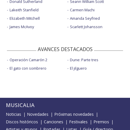
Donald Sutherland
Seann William Scott
Lakeith Stanfield
Carmen Machi
Elizabeth Mitchell
Amanda Seyfried
James McAvoy
Scarlett Johansson
AVANCES DESTACADOS
Operación Camarón 2
Dune: Parte tres
El gato con sombrero
El jilguero
MUSICALIA
Noticias
Novedades
Próximas novedades
Discos históricos
Canciones
Festivales
Premios
Artistas y grupos
Portadas
Listas
Guía / directorio