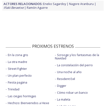
ACTORES RELACIONADOS:
Eneko Sagardoy
Nagore Aranburu
Iñaki Beraetxe
Ramón Aguirre
PROXIMOS ESTRENOS
En la zona gris
Scrooge y los fantasmas de la
Navidad
La otra madre
La constelación del perro
Street Fighter
Una noche al año
Un plan perfecto
Resident Evil
Fiesta pagäna
Digger
Trinidad
Cómo robar un banco
Las ciegas hormigas
La maleta
Hechizo: Bienvenidos a Hexe