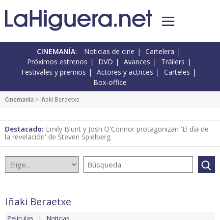
CINEMANÍA:
Noticias de cine
Cartelera
Próximos estrenos
DVD
Avances
Tráilers
Festivales y premios
Actores y actrices
Carteles
Box-office
Cinemanía
> Iñaki Beraetxe
Destacado:
Emily Blunt y Josh O'Connor protagonizan 'El día de
la revelación' de Steven Spielberg
Iñaki Beraetxe
Películas
Noticias