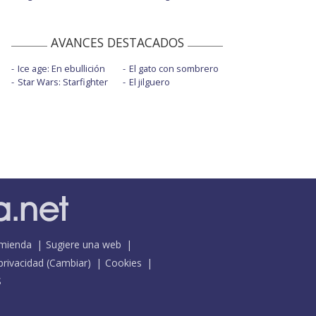
AVANCES DESTACADOS
Ice age: En ebullición
El gato con sombrero
Star Wars: Starfighter
El jilguero
mienda
Sugiere una web
 privacidad
(
Cambiar
)
Cookies
S