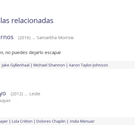
las relacionadas
urnos
(2016) .... Samantha Morrow
n, no puedes dejarlo escapar
Jake Gyllenhaal
Michael Shannon
Aaron Taylor-Johnson
yo
(2012) .... Leslie
ssayas
ayer
Lola Créton
Dolores Chaplin
India Menuez