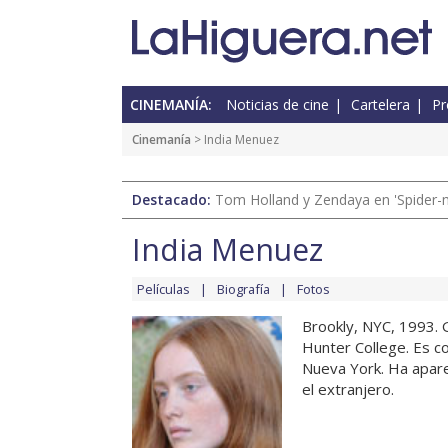
CINEMANÍA:
Noticias de cine
Cartelera
Pr
Cinemanía
> India Menuez
Destacado:
Tom Holland y Zendaya en 'Spider-
India Menuez
Películas
Biografía
Fotos
Brookly, NYC, 1993. 
Hunter College. Es co
Nueva York. Ha apare
el extranjero.