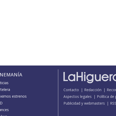
INEMANÍA
icias
telera
Contacto
Redacción
Reco
óximos estrenos
Aspectos legales
Política de
D
Publicidad y webmasters
RS
ances