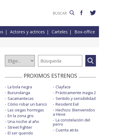
os
Actores y actrices
Carteles
Box-office
PROXIMOS ESTRENOS
La bola negra
Clayface
Burundanga
Prácticamente magia 2
Sacamantecas
Sentido y sensibilidad
Cómo robar un banco
Resident Evil
Las ciegas hormigas
Hechizo: Bienvenidos
a Hexe
En la zona gris
La constelación del
Una noche al año
perro
Street Fighter
Cuenta atrás
El ser querido