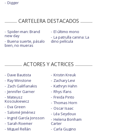
Digger
CARTELERA DESTACADOS
Spider-man: Brand
El último mono
new day
La patrulla canina: La
Buena suerte, pásalo
dino película
bien, no mueras
ACTORES Y ACTRICES
Dave Bautista
Kristin Kreuk
Ray Winstone
Zachary Levi
Zach Galifianakis
Kathryn Hahn
Jennifer Garner
Rhys Ifans
Mateusz
Freida Pinto
Kosciukiewicz
Thomas Horn
Eva Green
Oscar Isaac
Salomé Jiménez
Léa Seydoux
Ingrid García Jonsson
Helena Bonham
Sarah Roemer
Carter
Miguel Rellán
Carla Gugino