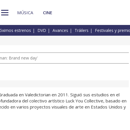
MÚSICA
CINE
óximos estrenos
DVD
Avances
Tráilers
Festivales y premi
man: Brand new day'
Graduada en Valedictorian en 2011. Siguió sus estudios en el
fundadora del colectivo artístico Luck You Collective, basado en
cido en varios proyectos visuales de arte en Estados Unidos y