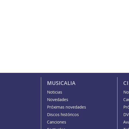
MUSICALIA
C
Noticias
Not
Novedades
Car
Próximas novedades
Pr
Discos históricos
DV
Canciones
Av