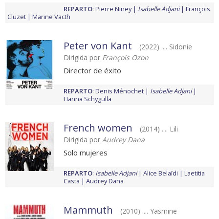
REPARTO
:
Pierre Niney
Isabelle Adjani
François
Cluzet
Marine Vacth
Peter von Kant
(2022) .... Sidonie
Dirigida por
François Ozon
Director de éxito
REPARTO
:
Denis Ménochet
Isabelle Adjani
Hanna Schygulla
French women
(2014) .... Lili
Dirigida por
Audrey Dana
Solo mujeres
REPARTO
:
Isabelle Adjani
Alice Belaïdi
Laetitia
Casta
Audrey Dana
Mammuth
(2010) .... Yasmine