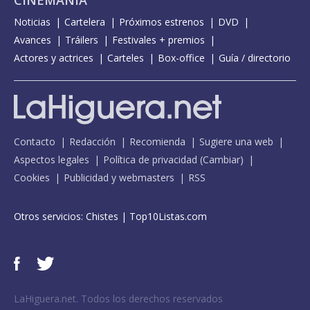
CINEMANÍA
Noticias
Cartelera
Próximos estrenos
DVD
Avances
Tráilers
Festivales + premios
Actores y actrices
Carteles
Box-office
Guía / directorio
Contacto
Redacción
Recomienda
Sugiere una web
Aspectos legales
Política de privacidad
(
Cambiar
)
Cookies
Publicidad y webmasters
RSS
Otros servicios:
Chistes
|
Top10Listas.com
LaHiguera.net. Todos los derechos reservados