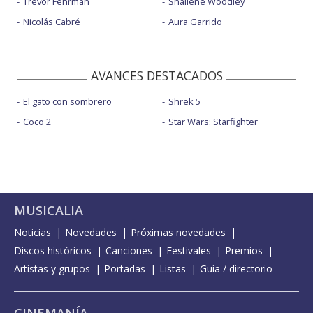
Trevor Fehrman
Shailene Woodley
Nicolás Cabré
Aura Garrido
AVANCES DESTACADOS
El gato con sombrero
Shrek 5
Coco 2
Star Wars: Starfighter
MUSICALIA
Noticias
Novedades
Próximas novedades
Discos históricos
Canciones
Festivales
Premios
Artistas y grupos
Portadas
Listas
Guía / directorio