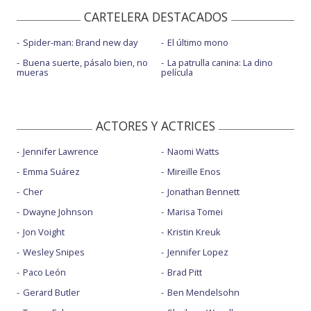
CARTELERA DESTACADOS
Spider-man: Brand new day
El último mono
Buena suerte, pásalo bien, no
La patrulla canina: La dino
mueras
película
ACTORES Y ACTRICES
Jennifer Lawrence
Naomi Watts
Emma Suárez
Mireille Enos
Cher
Jonathan Bennett
Dwayne Johnson
Marisa Tomei
Jon Voight
Kristin Kreuk
Wesley Snipes
Jennifer Lopez
Paco León
Brad Pitt
Gerard Butler
Ben Mendelsohn