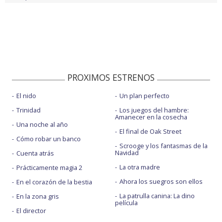
PROXIMOS ESTRENOS
El nido
Un plan perfecto
Trinidad
Los juegos del hambre:
Amanecer en la cosecha
Una noche al año
El final de Oak Street
Cómo robar un banco
Scrooge y los fantasmas de la
Navidad
Cuenta atrás
La otra madre
Prácticamente magia 2
Ahora los suegros son ellos
En el corazón de la bestia
La patrulla canina: La dino
En la zona gris
película
El director