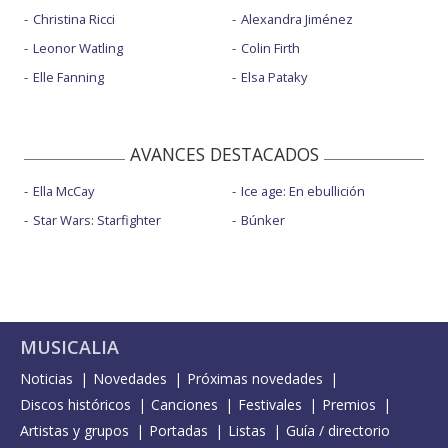
Christina Ricci
Alexandra Jiménez
Leonor Watling
Colin Firth
Elle Fanning
Elsa Pataky
AVANCES DESTACADOS
Ella McCay
Ice age: En ebullición
Star Wars: Starfighter
Búnker
MUSICALIA
Noticias
Novedades
Próximas novedades
Discos históricos
Canciones
Festivales
Premios
Artistas y grupos
Portadas
Listas
Guía / directorio