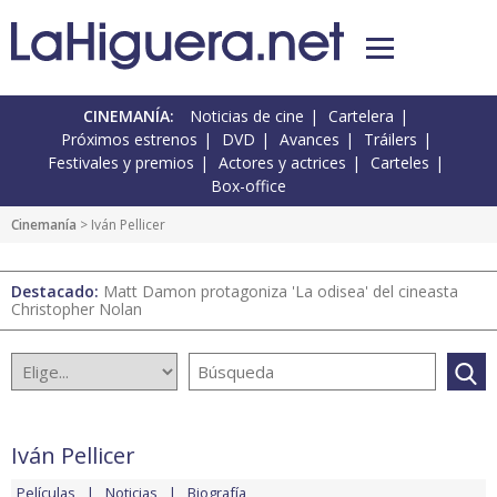
CINEMANÍA:
Noticias de cine
Cartelera
Próximos estrenos
DVD
Avances
Tráilers
Festivales y premios
Actores y actrices
Carteles
Box-office
Cinemanía
> Iván Pellicer
Destacado:
Matt Damon protagoniza 'La odisea' del cineasta
Christopher Nolan
Iván Pellicer
Películas
Noticias
Biografía