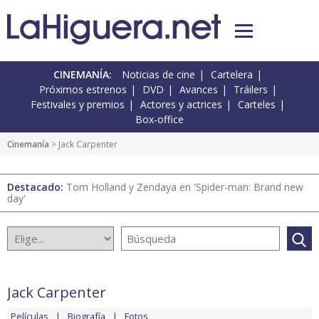
CINEMANÍA:
Noticias de cine
Cartelera
Próximos estrenos
DVD
Avances
Tráilers
Festivales y premios
Actores y actrices
Carteles
Box-office
Cinemanía
> Jack Carpenter
Destacado:
Tom Holland y Zendaya en 'Spider-man: Brand new
day'
Jack Carpenter
Películas
Biografía
Fotos