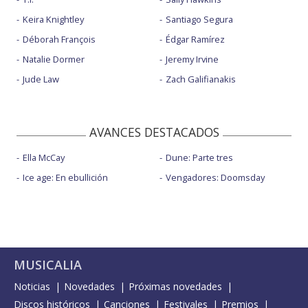
Keira Knightley
Santiago Segura
Déborah François
Édgar Ramírez
Natalie Dormer
Jeremy Irvine
Jude Law
Zach Galifianakis
AVANCES DESTACADOS
Ella McCay
Dune: Parte tres
Ice age: En ebullición
Vengadores: Doomsday
MUSICALIA
Noticias
Novedades
Próximas novedades
Discos históricos
Canciones
Festivales
Premios