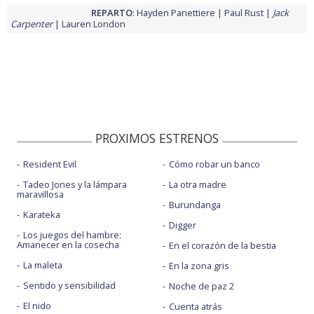
REPARTO
:
Hayden Panettiere
Paul Rust
Jack
Carpenter
Lauren London
PROXIMOS ESTRENOS
Resident Evil
Cómo robar un banco
Tadeo Jones y la lámpara
La otra madre
maravillosa
Burundanga
Karateka
Digger
Los juegos del hambre:
Amanecer en la cosecha
En el corazón de la bestia
La maleta
En la zona gris
Sentido y sensibilidad
Noche de paz 2
El nido
Cuenta atrás