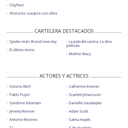
Clayface
Ahora los suegros son ellos
CARTELERA DESTACADOS
Spider-man: Brand new day
La patrulla canina: La dino
película
El último mono
Mother Mary
ACTORES Y ACTRICES
Victoria Abril
Catherine Keener
Pablo Puyol
Scarlett Johansson
Sandrine Kiberlain
Danielle Deadwyler
Jeremy Renner
Adam Scott
Antonio Resines
Salma Hayek
T.I.
Sally Hawkins