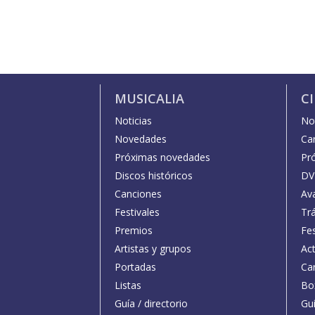
MUSICALIA
C
Noticias
Not
Novedades
Car
Próximas novedades
Pr
Discos históricos
DV
Canciones
Av
Festivales
Trá
Premios
Fe
Artistas y grupos
Act
Portadas
Car
Listas
Bo
Guía / directorio
Guí