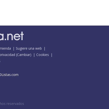
mienda
Sugiere una web
 privacidad
(
Cambiar
)
Cookies
S
0Listas.com
chos reservados