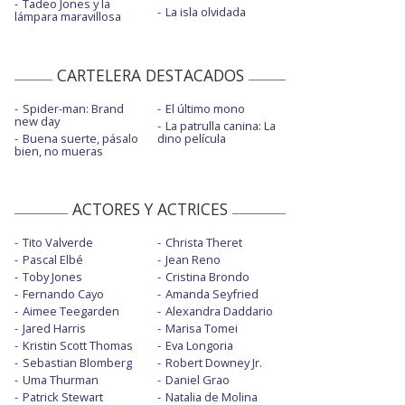
Tadeo Jones y la
La isla olvidada
lámpara maravillosa
CARTELERA DESTACADOS
Spider-man: Brand
El último mono
new day
La patrulla canina: La
Buena suerte, pásalo
dino película
bien, no mueras
ACTORES Y ACTRICES
Tito Valverde
Christa Theret
Pascal Elbé
Jean Reno
Toby Jones
Cristina Brondo
Fernando Cayo
Amanda Seyfried
Aimee Teegarden
Alexandra Daddario
Jared Harris
Marisa Tomei
Kristin Scott Thomas
Eva Longoria
Sebastian Blomberg
Robert Downey Jr.
Uma Thurman
Daniel Grao
Patrick Stewart
Natalia de Molina