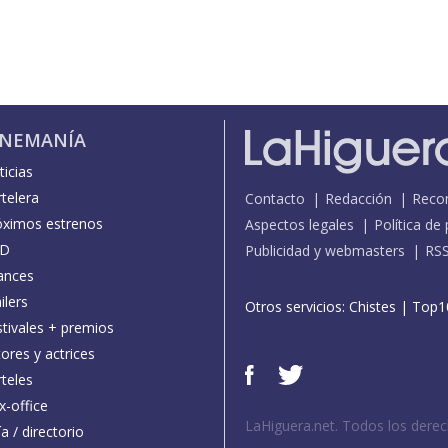
INEMANÍA
icias
telera
Contacto
Redacción
Reco
óximos estrenos
Aspectos legales
Política de
D
Publicidad y webmasters
RS
ances
ilers
Otros servicios:
Chistes
|
Top1
stivales + premios
ores y actrices
teles
x-office
LaHiguera.net. Todos los dere
a / directorio