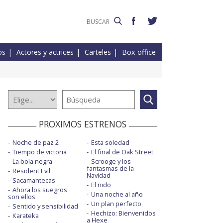
os
Actores y actrices
Carteles
Box-office
PROXIMOS ESTRENOS
Noche de paz 2
Esta soledad
Tiempo de victoria
El final de Oak Street
La bola negra
Scrooge y los
fantasmas de la
Resident Evil
Navidad
Sacamantecas
El nido
Ahora los suegros
Una noche al año
son ellos
Un plan perfecto
Sentido y sensibilidad
Hechizo: Bienvenidos
Karateka
a Hexe