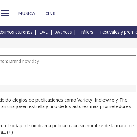
MÚSICA
CINE
óximos estrenos
DVD
Avances
Tráilers
Festivales y premi
man: Brand new day'
ibido elogios de publicaciones como Variety, Indiewire y The
ran una joven estrella y uno de los actores más prometedores
zó el rodaje de un drama policiaco aún sin nombre de la mano de
... (
+
)