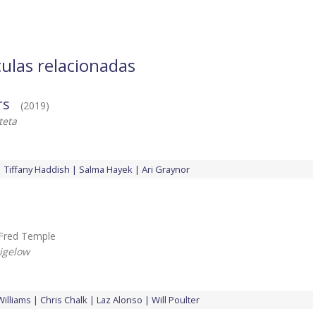
culas relacionadas
rs
(2019)
teta
Tiffany Haddish
Salma Hayek
Ari Graynor
. Fred Temple
igelow
Williams
Chris Chalk
Laz Alonso
Will Poulter