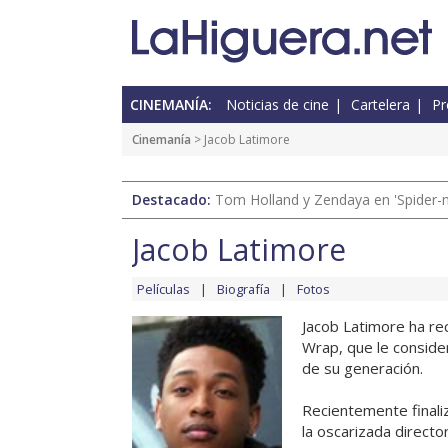
CINEMANÍA:
Noticias de cine
Cartelera
Pr
Cinemanía
> Jacob Latimore
Destacado:
Tom Holland y Zendaya en 'Spider-
Jacob Latimore
Películas
Biografía
Fotos
Jacob Latimore ha rec
Wrap, que le conside
de su generación.
Recientemente finali
la oscarizada directora