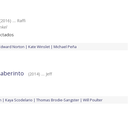
(2016) .... Raffi
nkel
ctados
Edward Norton
Kate Winslet
Michael Peña
 laberinto
(2014) .... Jeff
n
Kaya Scodelario
Thomas Brodie-Sangster
Will Poulter