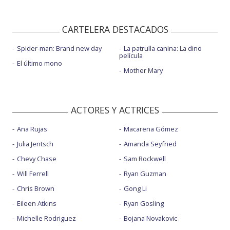
CARTELERA DESTACADOS
Spider-man: Brand new day
La patrulla canina: La dino
película
El último mono
Mother Mary
ACTORES Y ACTRICES
Ana Rujas
Macarena Gómez
Julia Jentsch
Amanda Seyfried
Chevy Chase
Sam Rockwell
Will Ferrell
Ryan Guzman
Chris Brown
Gong Li
Eileen Atkins
Ryan Gosling
Michelle Rodriguez
Bojana Novakovic