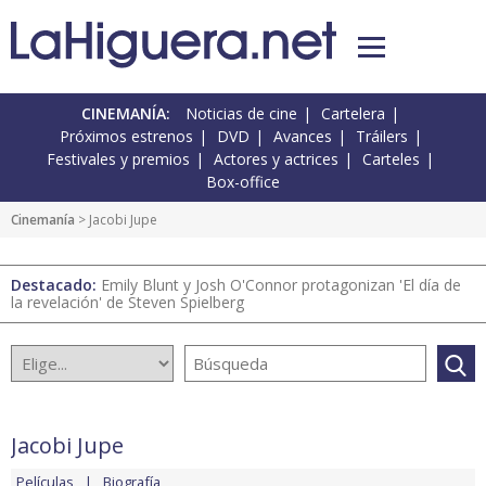
CINEMANÍA:
Noticias de cine
Cartelera
Próximos estrenos
DVD
Avances
Tráilers
Festivales y premios
Actores y actrices
Carteles
Box-office
Cinemanía
> Jacobi Jupe
Destacado:
Emily Blunt y Josh O'Connor protagonizan 'El día de
la revelación' de Steven Spielberg
Jacobi Jupe
Películas
Biografía