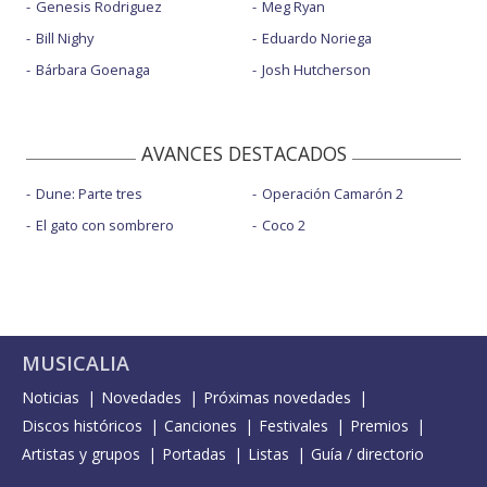
Genesis Rodriguez
Meg Ryan
Bill Nighy
Eduardo Noriega
Bárbara Goenaga
Josh Hutcherson
AVANCES DESTACADOS
Dune: Parte tres
Operación Camarón 2
El gato con sombrero
Coco 2
MUSICALIA
Noticias
Novedades
Próximas novedades
Discos históricos
Canciones
Festivales
Premios
Artistas y grupos
Portadas
Listas
Guía / directorio