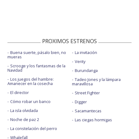
PROXIMOS ESTRENOS
Buena suerte, pásalo bien, no
La invitación
mueras
Verity
Scrooge y los fantasmas de la
Navidad
Burundanga
Los juegos del hambre:
Tadeo Jones y la lámpara
Amanecer en la cosecha
maravillosa
El director
Street Fighter
Cómo robar un banco
Digger
La isla olvidada
Sacamantecas
Noche de paz 2
Las ciegas hormigas
La constelación del perro
Whalefall