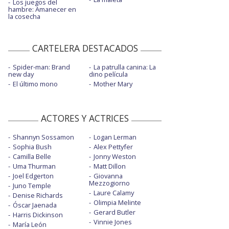
Los juegos del
hambre: Amanecer en
la cosecha
CARTELERA DESTACADOS
Spider-man: Brand
La patrulla canina: La
new day
dino película
El último mono
Mother Mary
ACTORES Y ACTRICES
Shannyn Sossamon
Logan Lerman
Sophia Bush
Alex Pettyfer
Camilla Belle
Jonny Weston
Uma Thurman
Matt Dillon
Joel Edgerton
Giovanna
Mezzogiorno
Juno Temple
Laure Calamy
Denise Richards
Olimpia Melinte
Óscar Jaenada
Gerard Butler
Harris Dickinson
Vinnie Jones
María León