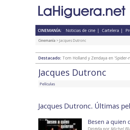
CINEMANÍA:
Noticias de cine
Cartelera
Pr
Cinemanía
> Jacques Dutronc
Destacado:
Tom Holland y Zendaya en 'Spider-
Jacques Dutronc
Películas
Jacques Dutronc. Últimas pel
Besen a quien 
Dirigida por
Michel Bl