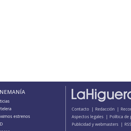
INEMANÍA
icias
telera
Contacto
Redacción
Reco
óximos estrenos
Aspectos legales
Política de
D
Publicidad y webmasters
RS