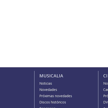
MUSICALIA
C
Noticias
Not
Novedades
Car
Próximas novedades
Pr
Discos históricos
DV