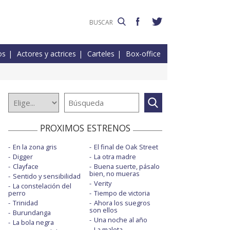
os
Actores y actrices
Carteles
Box-office
PROXIMOS ESTRENOS
En la zona gris
El final de Oak Street
Digger
La otra madre
Clayface
Buena suerte, pásalo
bien, no mueras
Sentido y sensibilidad
Verity
La constelación del
perro
Tiempo de victoria
Trinidad
Ahora los suegros
son ellos
Burundanga
Una noche al año
La bola negra
La maleta