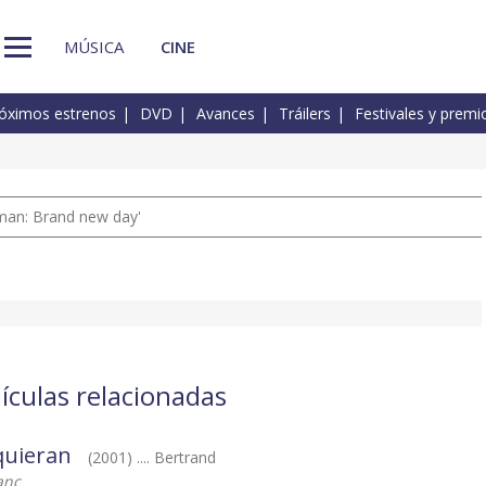
MÚSICA
CINE
óximos estrenos
DVD
Avances
Tráilers
Festivales y premi
man: Brand new day'
ículas relacionadas
quieran
(2001) .... Bertrand
anc