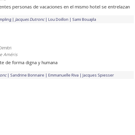
entes personas de vacaciones en el mismo hotel se entrelazan
mpling
Jacques Dutronc
Lou Doillon
Sami Bouajila
Dimitri
re Améris
te de forma digna y humana
ronc
Sandrine Bonnaire
Emmanuelle Riva
Jacques Spiesser