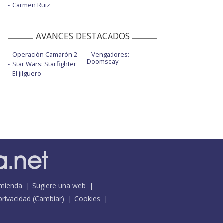
Carmen Ruiz
AVANCES DESTACADOS
Operación Camarón 2
Vengadores:
Doomsday
Star Wars: Starfighter
El jilguero
mienda
Sugiere una web
 privacidad
(
Cambiar
)
Cookies
S