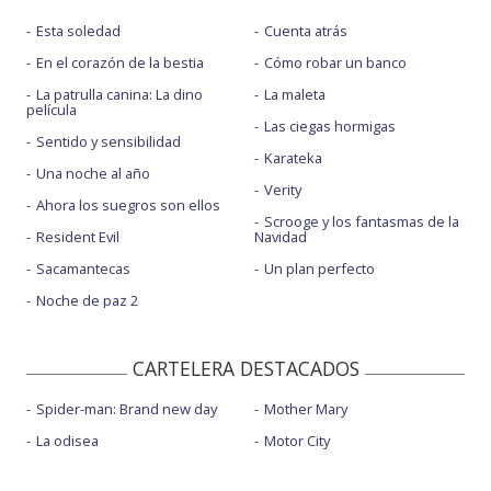
Esta soledad
Cuenta atrás
En el corazón de la bestia
Cómo robar un banco
La patrulla canina: La dino
La maleta
película
Las ciegas hormigas
Sentido y sensibilidad
Karateka
Una noche al año
Verity
Ahora los suegros son ellos
Scrooge y los fantasmas de la
Resident Evil
Navidad
Sacamantecas
Un plan perfecto
Noche de paz 2
CARTELERA DESTACADOS
Spider-man: Brand new day
Mother Mary
La odisea
Motor City