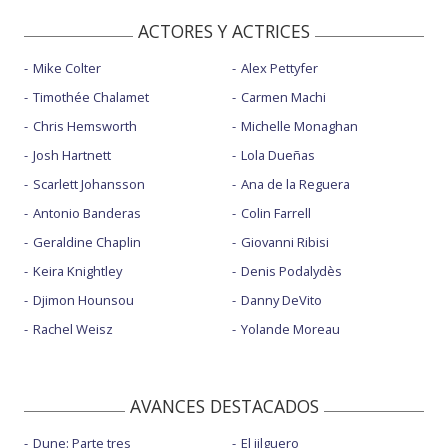
ACTORES Y ACTRICES
Mike Colter
Alex Pettyfer
Timothée Chalamet
Carmen Machi
Chris Hemsworth
Michelle Monaghan
Josh Hartnett
Lola Dueñas
Scarlett Johansson
Ana de la Reguera
Antonio Banderas
Colin Farrell
Geraldine Chaplin
Giovanni Ribisi
Keira Knightley
Denis Podalydès
Djimon Hounsou
Danny DeVito
Rachel Weisz
Yolande Moreau
AVANCES DESTACADOS
Dune: Parte tres
El jilguero