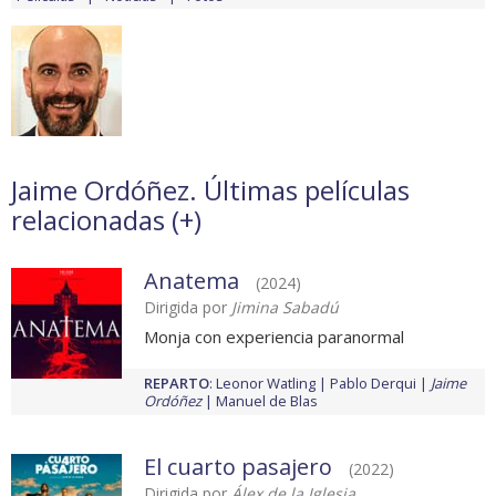
Jaime Ordóñez. Últimas películas
relacionadas (
+
)
Anatema
(2024)
Dirigida por
Jimina Sabadú
Monja con experiencia paranormal
REPARTO
:
Leonor Watling
Pablo Derqui
Jaime
Ordóñez
Manuel de Blas
El cuarto pasajero
(2022)
Dirigida por
Álex de la Iglesia