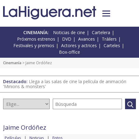
CINEMANÍA:
Noticias de cine
Cartelera
Próximos estrenos
DVD
Avances
Tráilers
Festivales y premios
Actores y actrices
Carteles
Box-office
Cinemanía
> Jaime Ordóñez
Destacado:
Llega a las salas de cine la película de animación
'Minions & monsters'
Jaime Ordóñez
Películas
Noticias
Fotos