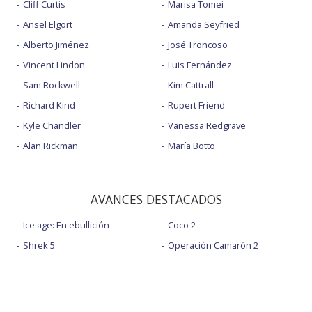
Cliff Curtis
Marisa Tomei
Ansel Elgort
Amanda Seyfried
Alberto Jiménez
José Troncoso
Vincent Lindon
Luis Fernández
Sam Rockwell
Kim Cattrall
Richard Kind
Rupert Friend
Kyle Chandler
Vanessa Redgrave
Alan Rickman
María Botto
AVANCES DESTACADOS
Ice age: En ebullición
Coco 2
Shrek 5
Operación Camarón 2