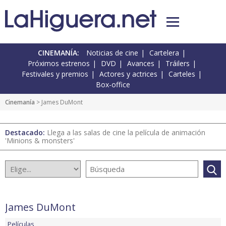
CINEMANÍA:
Noticias de cine
Cartelera
Próximos estrenos
DVD
Avances
Tráilers
Festivales y premios
Actores y actrices
Carteles
Box-office
Cinemanía
> James DuMont
Destacado:
Llega a las salas de cine la película de animación
'Minions & monsters'
James DuMont
Películas