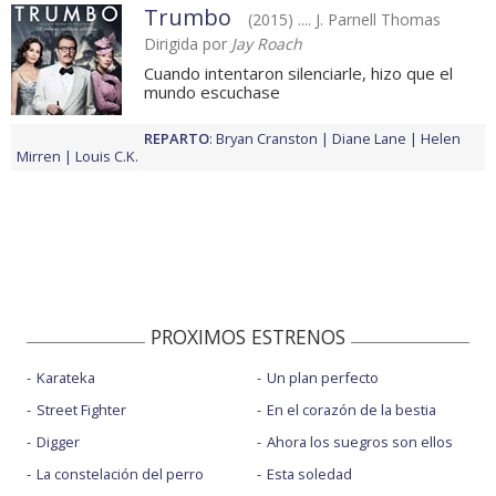
Trumbo
(2015) .... J. Parnell Thomas
Dirigida por
Jay Roach
Cuando intentaron silenciarle, hizo que el
mundo escuchase
REPARTO
:
Bryan Cranston
Diane Lane
Helen
Mirren
Louis C.K.
PROXIMOS ESTRENOS
Karateka
Un plan perfecto
Street Fighter
En el corazón de la bestia
Digger
Ahora los suegros son ellos
La constelación del perro
Esta soledad