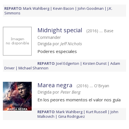
REPARTO
:
Mark Wahlberg
Kevin Bacon
John Goodman
J.K.
Simmons
Midnight special
(2016) .... Base
Commander
Dirigida por
Jeff Nichols
Poderes especiales
REPARTO
:
Joel Edgerton
Kirsten Dunst
Adam
Driver
Michael Shannon
Marea negra
(2016) .... O'Bryan
Dirigida por
Peter Berg
En los peores momentos el valor nos guía
REPARTO
:
Mark Wahlberg
Kurt Russell
John
Malkovich
Gina Rodriguez