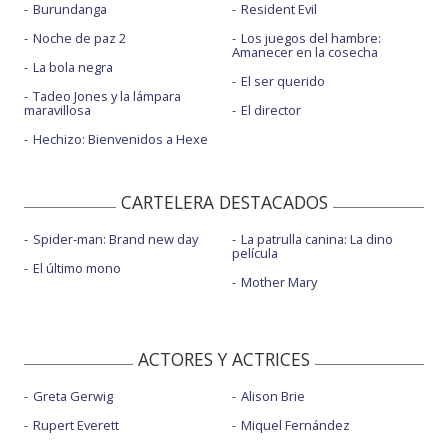
Burundanga
Resident Evil
Noche de paz 2
Los juegos del hambre:
Amanecer en la cosecha
La bola negra
El ser querido
Tadeo Jones y la lámpara
maravillosa
El director
Hechizo: Bienvenidos a Hexe
CARTELERA DESTACADOS
Spider-man: Brand new day
La patrulla canina: La dino
película
El último mono
Mother Mary
ACTORES Y ACTRICES
Greta Gerwig
Alison Brie
Rupert Everett
Miquel Fernández