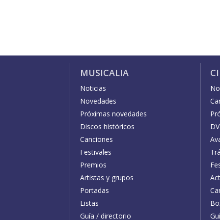
MUSICALIA
C
Noticias
Not
Novedades
Car
Próximas novedades
Pr
Discos históricos
DV
Canciones
Av
Festivales
Trá
Premios
Fe
Artistas y grupos
Act
Portadas
Car
Listas
Bo
Guía / directorio
Guí