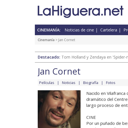
CINEMANÍA:
Noticias de cine
Cartelera
Pr
Cinemanía
> Jan Cornet
Destacado:
Tom Holland y Zendaya en 'Spider-
Jan Cornet
Películas
Noticias
Biografía
Fotos
Nacido en Vilafranca
dramático del Centre
largo proceso de ent
CINE
Por un puñado de bes