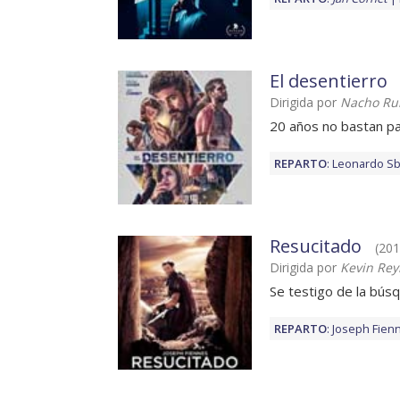
El desentierro
Dirigida por
Nacho Ru
20 años no bastan pa
REPARTO
:
Leonardo Sb
Resucitado
(201
Dirigida por
Kevin Rey
Se testigo de la bús
REPARTO
:
Joseph Fien