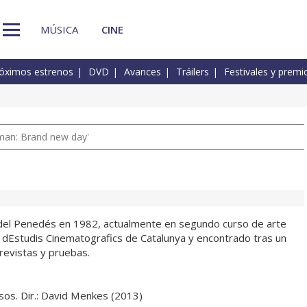
MÚSICA
CINE
óximos estrenos
DVD
Avances
Tráilers
Festivales y premi
man: Brand new day'
 del Penedés en 1982, actualmente en segundo curso de arte
 dEstudis Cinematografics de Catalunya y encontrado tras un
revistas y pruebas.
os. Dir.: David Menkes (2013)