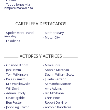
Tadeo Jones y la
lámpara maravillosa
CARTELERA DESTACADOS
Spider-man: Brand
Mother Mary
new day
Motor City
La odisea
ACTORES Y ACTRICES
Orlando Bloom
Mila Kunis
Jon Hamm
Sophie Marceau
Tom Wilkinson
Seann William Scott
Paul Giamatti
Julieta Serrano
Mia Wasikowska
Samantha Morton
Will Smith
Amy Adams
Adrien Brody
Ian McShane
Unax Ugalde
Chris Pine
Ben Foster
Robert De Niro
John Leguizamo
Antonio Banderas