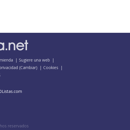
mienda
Sugiere una web
 privacidad
(
Cambiar
)
Cookies
S
0Listas.com
chos reservados