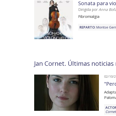
Sonata para vi
Dirigida por
Anna Bofa
Fibromialgia
REPARTO
:
Montse Ger
Jan Cornet. Últimas noticias 
02/10/
"Per
Adapta
Paloma
ACTOR
Cornet