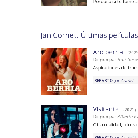
Perdona si te llamo amo
Jan Cornet. Últimas películas
Aro berria
(202
Dirigida por
Irati Goro
Aspiraciones de tran
REPARTO
:
Jan Cornet
Visitante
(2021) .
Dirigida por
Alberto E
Otra realidad, otros
REPARTO
:
Jan Cornet