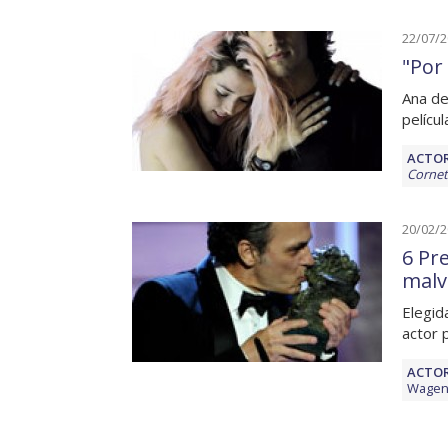
22/07/
"Por
Ana de
pelícu
ACTOR
Cornet
20/02/
6 Pr
malv
Elegid
actor 
ACTOR
Wagen