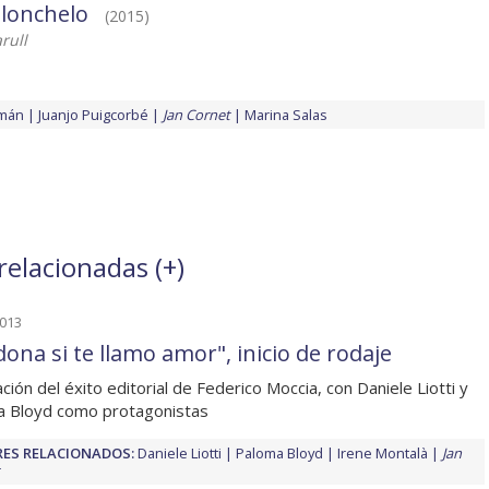
olonchelo
(2015)
rull
mán
Juanjo Puigcorbé
Jan Cornet
Marina Salas
relacionadas (
+
)
2013
dona si te llamo amor", inicio de rodaje
ción del éxito editorial de Federico Moccia, con Daniele Liotti y
 Bloyd como protagonistas
ES RELACIONADOS:
Daniele Liotti
Paloma Bloyd
Irene Montalà
Jan