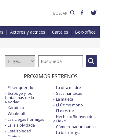
os
Actores y actrices
Carteles
Box-office
PROXIMOS ESTRENOS
El ser querido
La otra madre
Scrooge y los
Sacamantecas
fantasmas de la
La maleta
Navidad
El último mono
Karateka
El director
Whalefall
Hechizo: Bienvenidos
Las ciegas hormigas
a Hexe
La isla olvidada
Cómo robar un banco
Esta soledad
La bola negra
El nido