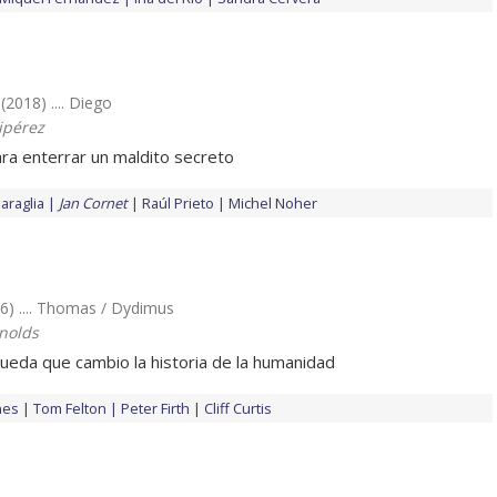
(2018) .... Diego
ipérez
ra enterrar un maldito secreto
araglia
Jan Cornet
Raúl Prieto
Michel Noher
6) .... Thomas / Dydimus
nolds
queda que cambio la historia de la humanidad
nes
Tom Felton
Peter Firth
Cliff Curtis