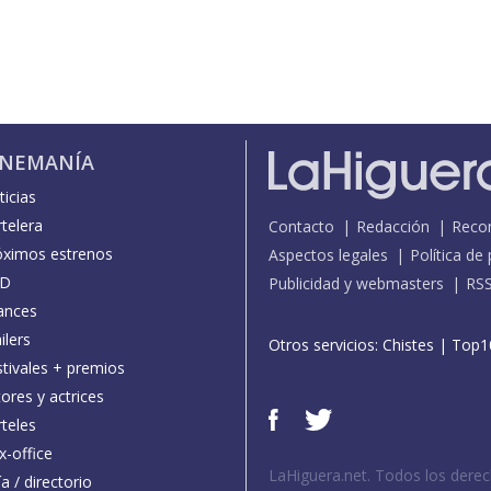
INEMANÍA
icias
telera
Contacto
Redacción
Reco
óximos estrenos
Aspectos legales
Política de
D
Publicidad y webmasters
RS
ances
ilers
Otros servicios:
Chistes
|
Top1
stivales + premios
ores y actrices
teles
x-office
LaHiguera.net. Todos los dere
a / directorio