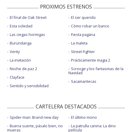
PROXIMOS ESTRENOS
El final de Oak Street
El ser querido
Esta soledad
Cómo robar un banco
Las ciegas hormigas
Fiesta pagäna
Burundanga
La maleta
Verity
Street Fighter
La invitación
Prácticamente magia 2
Noche de paz 2
Scrooge y los fantasmas de la
Navidad
Clayface
Sacamantecas
Sentido y sensibilidad
CARTELERA DESTACADOS
Spider-man: Brand new day
El último mono
Buena suerte, pásalo bien, no
La patrulla canina: La dino
mueras
película