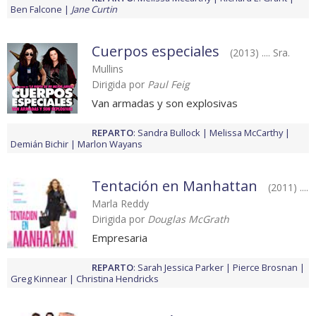
Ben Falcone
Jane Curtin
Cuerpos especiales
(2013) .... Sra.
Mullins
Dirigida por
Paul Feig
Van armadas y son explosivas
REPARTO
:
Sandra Bullock
Melissa McCarthy
Demián Bichir
Marlon Wayans
Tentación en Manhattan
(2011) ....
Marla Reddy
Dirigida por
Douglas McGrath
Empresaria
REPARTO
:
Sarah Jessica Parker
Pierce Brosnan
Greg Kinnear
Christina Hendricks