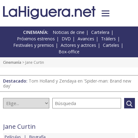
CINEMANÍA:
Noticias de cine
Cartelera
Próximos estrenos
DVD
Avances
Tráilers
Festivales y premios
Actores y actrices
Carteles
Box-office
Cinemanía
> Jane Curtin
Destacado:
Tom Holland y Zendaya en 'Spider-man: Brand new
day'
Jane Curtin
Películas
Biografía