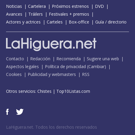
Noticias
Cartelera
Próximos estrenos
DVD
Avances
Tráilers
Festivales + premios
Actores y actrices
Carteles
Box-office
Guía / directorio
Contacto
Redacción
Recomienda
Sugiere una web
Aspectos legales
Política de privacidad
(
Cambiar
)
Cookies
Publicidad y webmasters
RSS
Otros servicios:
Chistes
|
Top10Listas.com
LaHiguera.net. Todos los derechos reservados