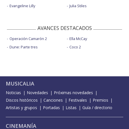
Evangeline Lilly
Julia Stiles
AVANCES DESTACADOS
Operación Camarón 2
Ella McCay
Dune: Parte tres
Coco 2
MUSICALIA
Noticias
Novedades
Próximas novedades
Discos históricos
Canciones
Festivales
Premios
Artistas y grupos
Portadas
Listas
Guía / directorio
CINEMANÍA