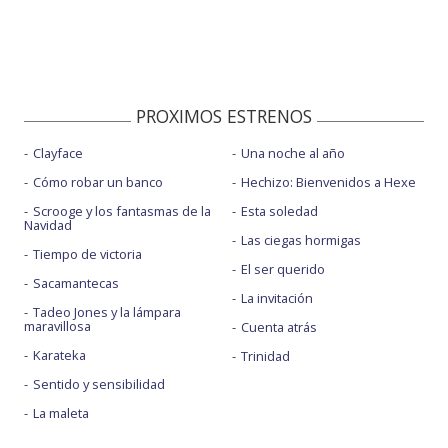
PROXIMOS ESTRENOS
Clayface
Una noche al año
Cómo robar un banco
Hechizo: Bienvenidos a Hexe
Scrooge y los fantasmas de la
Esta soledad
Navidad
Las ciegas hormigas
Tiempo de victoria
El ser querido
Sacamantecas
La invitación
Tadeo Jones y la lámpara
maravillosa
Cuenta atrás
Karateka
Trinidad
Sentido y sensibilidad
La maleta