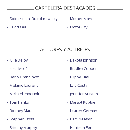
CARTELERA DESTACADOS
Spider-man: Brand new day
Mother Mary
La odisea
Motor City
ACTORES Y ACTRICES
Julie Delpy
Dakota Johnson
Jordi Mollà
Bradley Cooper
Dario Grandinetti
Filippo Timi
Mélanie Laurent
Laia Costa
Michael Imperioli
Jennifer Aniston
Tom Hanks
Margot Robbie
Rooney Mara
Lauren German
Stephen Boss
Liam Neeson
Brittany Murphy
Harrison Ford