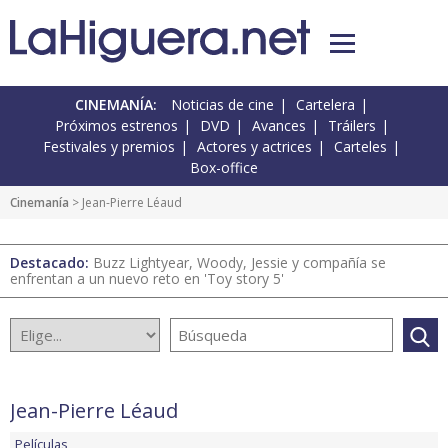
CINEMANÍA:
Noticias de cine
Cartelera
Próximos estrenos
DVD
Avances
Tráilers
Festivales y premios
Actores y actrices
Carteles
Box-office
Cinemanía
> Jean-Pierre Léaud
Destacado:
Buzz Lightyear, Woody, Jessie y compañía se
enfrentan a un nuevo reto en 'Toy story 5'
Jean-Pierre Léaud
Películas