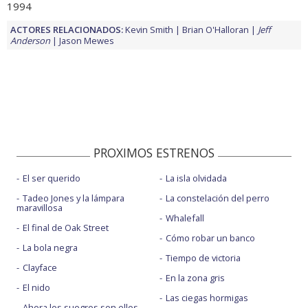
1994
ACTORES RELACIONADOS:
Kevin Smith
Brian O'Halloran
Jeff
Anderson
Jason Mewes
PROXIMOS ESTRENOS
El ser querido
La isla olvidada
Tadeo Jones y la lámpara
La constelación del perro
maravillosa
Whalefall
El final de Oak Street
Cómo robar un banco
La bola negra
Tiempo de victoria
Clayface
En la zona gris
El nido
Las ciegas hormigas
Ahora los suegros son ellos