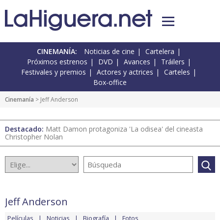
CINEMANÍA:
Noticias de cine
Cartelera
Próximos estrenos
DVD
Avances
Tráilers
Festivales y premios
Actores y actrices
Carteles
Box-office
Cinemanía
> Jeff Anderson
Destacado:
Matt Damon protagoniza 'La odisea' del cineasta
Christopher Nolan
Jeff Anderson
Películas
Noticias
Biografía
Fotos