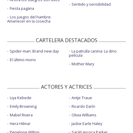
Sentido y sensibilidad
Fiesta pagäna
Los juegos del hambre:
Amanecer en la cosecha
CARTELERA DESTACADOS
Spider-man: Brand new day
La patrulla canina: La dino
película
El último mono
Mother Mary
ACTORES Y ACTRICES
Liya Kebede
Antje Traue
Emily Browning
Ricardo Darín
Mabel Rivera
Olivia Williams
Hera Hilmar
Jackie Earle Haley
Penelope Wilton
Sarah Jessica Parker