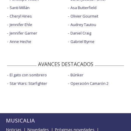
Santi Millán
Asa Butterfield
Cheryl Hines
Olivier Gourmet
Jennifer Ehle
Audrey Tautou
Jennifer Garner
Daniel Craig
Anne Heche
Gabriel Byrne
AVANCES DESTACADOS
El gato con sombrero
Búnker
Star Wars: Starfighter
Operación Camarón 2
MUSICALIA
Noticias
Novedades
Próximas novedades