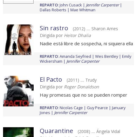
REPARTO
:
John Cusack
Jennifer Carpenter
Dallas Roberts
Mae Whitman
Sin rastro
(2012) .... Sharon Ames
Dirigida por
Heitor Dhalia
Nadie está libre de sospecha, ni siquiera ella
REPARTO
:
Amanda Seyfried
Wes Bentley
Emily
Wickersham
Jennifer Carpenter
El Pacto
(2011) .... Trudy
Dirigida por
Roger Donaldson
Hay promesas que no se pueden romper
REPARTO
:
Nicolas Cage
Guy Pearce
January
Jones
Jennifer Carpenter
Quarantine
(2008) .... Ángela Vidal